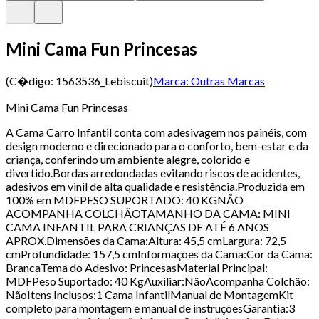
Mini Cama Fun Princesas
(C�digo:
1563536_Lebiscuit
)
Marca:
Outras Marcas
Mini Cama Fun Princesas
A Cama Carro Infantil conta com adesivagem nos painéis, com
design moderno e direcionado para o conforto, bem-estar e da
criança, conferindo um ambiente alegre, colorido e
divertido.Bordas arredondadas evitando riscos de acidentes,
adesivos em vinil de alta qualidade e resistência.Produzida em
100% em MDFPESO SUPORTADO: 40 KGNÃO
ACOMPANHA COLCHÃOTAMANHO DA CAMA: MINI
CAMA INFANTIL PARA CRIANÇAS DE ATÉ 6 ANOS
APROX.Dimensões da Cama:Altura: 45,5 cmLargura: 72,5
cmProfundidade: 157,5 cmInformações da Cama:Cor da Cama:
BrancaTema do Adesivo: PrincesasMaterial Principal:
MDFPeso Suportado: 40 KgAuxiliar:NãoAcompanha Colchão:
NãoItens Inclusos:1 Cama InfantilManual de MontagemKit
completo para montagem e manual de instruçõesGarantia:3