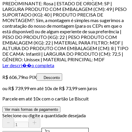
PREDOMINANTE: Rosa | ESTADO DE ORIGEM: SP |
LARGURA PRODUTO COM EMBALAGEM (CM): 49 | PESO
SUPORTADO (KG): 40 | PRODUTO PRECISA DE
MONTAGEM?: Sim, a montagem é simples mas sugerimos a
contratação do nosso de montagem (para os CEPs em que o
está disponível) ou de algum experiente de sua preferência |
PESO DO PRODUTO (KG): 22 | PESO PRODUTO COM
EMBALAGEM (KG): 22 | MATERIAL PARA FILTRO: MDF |
ALTURA DO PRODUTO COM EMBALAGEM (CM): 8 | TIPO
DE CAMA: Infantil | LARGURA DO PRODUTO (CM): 72,5 |
GÊNERO: Unissex | MATERIAL PRINCIPAL: MDF
Ler descri��o completa
R$ 606,79
no PIX
Desconto
ou
R$ 739,99
em até
10x de R$ 73,99 sem juros
Parcele em até
10
x com o cartão
Le Biscuit
Ver mais formas de pagamento
Selecione ou digite a quantidade desejada