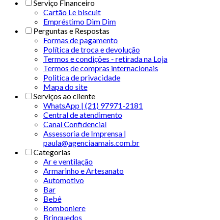
Serviço Financeiro
Cartão Le biscuit
Empréstimo Dim Dim
Perguntas e Respostas
Formas de pagamento
Política de troca e devolução
Termos e condições - retirada na Loja
Termos de compras internacionais
Politica de privacidade
Mapa do site
Serviços ao cliente
WhatsApp | (21) 97971-2181
Central de atendimento
Canal Confidencial
Assessoria de Imprensa |
paula@agenciaamais.com.br
Categorias
Ar e ventilação
Armarinho e Artesanato
Automotivo
Bar
Bebê
Bomboniere
Brinquedos