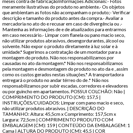
meses contra de fabricaçãoInformações Adicionais:- Fotos
meramente ilustrativas do produto no ambiente.- Os objetos
que ambientam as fotos não acompanham o produto;- Verificar
descrição e tamanho do produto antes da compra.- Avaliar a
mercadoria no ato do e recusar em caso de divergência ou .-
Mantenha as informações de e de atualizados para entrarmos
em caso necessário.- Limpar com flanela ou pano macio seco,
não utilizar produtos abrasivos, desengordurantes, álcool ou
solvente. Não expor o produto diretamente à luz solar e à
umidade.* Sugerimos a contratação de um montador para a
montagem do produto. Não nos responsabilizamos por
causadas no ato da montagem.* Não nos responsabilizamos
pela montagem e desmontagem do produto no ato da e , assim
como os custos gerados nestas situações.* A transportadora
entregará o produto no andar térreo do de .* Não nos
responsabilizamos por subir escadas, corredores e elevadores
ou por guincho em apartamentos. POSSUI COLCHÃO: Não |
COMPRIMENTO DO PRODUTO (CM): 157,5 |
INSTRUÇÕES/CUIDADOS: Limpar com pano macio e seco,
não utilizar produtos abrasivos. | DESCRIÇÃO DO
TAMANHO: Altura: 45,5cm x Comprimento: 157,5cm x
Largura: 72,5cm | COMPRIMENTO PRODUTO COM
EMBALAGEM (CM): 159 | CONTEÚDO DA EMBALAGEM: 1
Cama | ALTURA DO PRODUTO (CM): 45,5 | COR