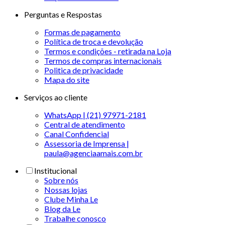
Perguntas e Respostas
Formas de pagamento
Política de troca e devolução
Termos e condições - retirada na Loja
Termos de compras internacionais
Politica de privacidade
Mapa do site
Serviços ao cliente
WhatsApp | (21) 97971-2181
Central de atendimento
Canal Confidencial
Assessoria de Imprensa |
paula@agenciaamais.com.br
Institucional
Sobre nós
Nossas lojas
Clube Minha Le
Blog da Le
Trabalhe conosco