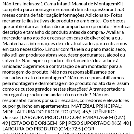
NãoItens Inclusos:1 Cama InfantilManual de MontagemKit
completo para montagem e manual de instruçõesGarantia:3
meses contra de fabricaçãoInformações Adicionais:- Fotos
meramente ilustrativas do produto no ambiente.- Os objetos
que ambientam as fotos não acompanham o produto;- Verificar
descrição e tamanho do produto antes da compra.- Avaliar a
mercadoria no ato do e recusar em caso de divergência ou .-
Mantenha as informações de e de atualizados para entrarmos
em caso necessário.- Limpar com flanela ou pano macio seco,
não utilizar produtos abrasivos, desengordurantes, álcool ou
solvente. Não expor o produto diretamente à luz solar e à
umidade.* Sugerimos a contratação de um montador para a
montagem do produto. Não nos responsabilizamos por
causadas no ato da montagem.* Não nos responsabilizamos
pela montagem e desmontagem do produto no ato da e , assim
como os custos gerados nestas situações.* A transportadora
entregará o produto no andar térreo do de .* Não nos
responsabilizamos por subir escadas, corredores e elevadores
ou por guincho em apartamentos. MATERIAL PRINCIPAL:
MDF | ALTURA DO PRODUTO (CM): 45,5 | GÊNERO:
Unissex | LARGURA PRODUTO COM EMBALAGEM (CM):
49 | ESTADO DE ORIGEM: SP | PESO SUPORTADO (KG): 40 |
LARGURA DO PRODUTO (CM): 72,5 | COR