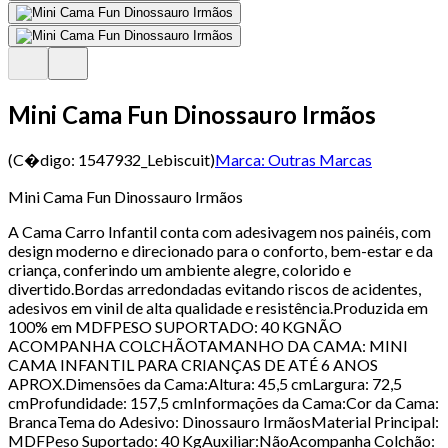
Mini Cama Fun Dinossauro Irmãos
(C�digo:
1547932_Lebiscuit
)
Marca:
Outras Marcas
Mini Cama Fun Dinossauro Irmãos
A Cama Carro Infantil conta com adesivagem nos painéis, com
design moderno e direcionado para o conforto, bem-estar e da
criança, conferindo um ambiente alegre, colorido e
divertido.Bordas arredondadas evitando riscos de acidentes,
adesivos em vinil de alta qualidade e resistência.Produzida em
100% em MDFPESO SUPORTADO: 40 KGNÃO
ACOMPANHA COLCHÃOTAMANHO DA CAMA: MINI
CAMA INFANTIL PARA CRIANÇAS DE ATÉ 6 ANOS
APROX.Dimensões da Cama:Altura: 45,5 cmLargura: 72,5
cmProfundidade: 157,5 cmInformações da Cama:Cor da Cama:
BrancaTema do Adesivo: Dinossauro IrmãosMaterial Principal:
MDFPeso Suportado: 40 KgAuxiliar:NãoAcompanha Colchão: