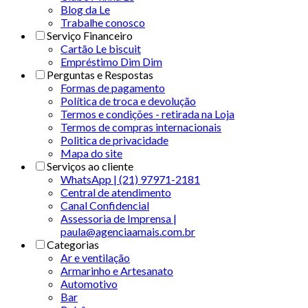
Blog da Le
Trabalhe conosco
Serviço Financeiro
Cartão Le biscuit
Empréstimo Dim Dim
Perguntas e Respostas
Formas de pagamento
Política de troca e devolução
Termos e condições - retirada na Loja
Termos de compras internacionais
Politica de privacidade
Mapa do site
Serviços ao cliente
WhatsApp | (21) 97971-2181
Central de atendimento
Canal Confidencial
Assessoria de Imprensa |
paula@agenciaamais.com.br
Categorias
Ar e ventilação
Armarinho e Artesanato
Automotivo
Bar