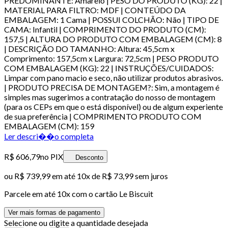
PREDOMINANTE: Amarelo | PESO DO PRODUTO (KG): 22 |
MATERIAL PARA FILTRO: MDF | CONTEÚDO DA
EMBALAGEM: 1 Cama | POSSUI COLCHÃO: Não | TIPO DE
CAMA: Infantil | COMPRIMENTO DO PRODUTO (CM):
157,5 | ALTURA DO PRODUTO COM EMBALAGEM (CM): 8
| DESCRIÇÃO DO TAMANHO: Altura: 45,5cm x
Comprimento: 157,5cm x Largura: 72,5cm | PESO PRODUTO
COM EMBALAGEM (KG): 22 | INSTRUÇÕES/CUIDADOS:
Limpar com pano macio e seco, não utilizar produtos abrasivos.
| PRODUTO PRECISA DE MONTAGEM?: Sim, a montagem é
simples mas sugerimos a contratação do nosso de montagem
(para os CEPs em que o está disponível) ou de algum experiente
de sua preferência | COMPRIMENTO PRODUTO COM
EMBALAGEM (CM): 159
Ler descri��o completa
R$ 606,79
no PIX
Desconto
ou
R$ 739,99
em até
10x de R$ 73,99 sem juros
Parcele em até
10
x com o cartão
Le Biscuit
Ver mais formas de pagamento
Selecione ou digite a quantidade desejada