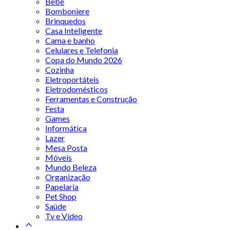
Bebê
Bomboniere
Brinquedos
Casa Inteligente
Cama e banho
Celulares e Telefonia
Copa do Mundo 2026
Cozinha
Eletroportáteis
Eletrodomésticos
Ferramentas e Construção
Festa
Games
Informática
Lazer
Mesa Posta
Móveis
Mundo Beleza
Organização
Papelaria
Pet Shop
Saúde
Tv e Vídeo