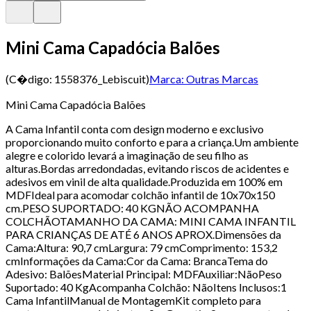
Mini Cama Capadócia Balões
(C�digo:
1558376_Lebiscuit
)
Marca:
Outras Marcas
Mini Cama Capadócia Balões
A Cama Infantil conta com design moderno e exclusivo
proporcionando muito conforto e para a criança.Um ambiente
alegre e colorido levará a imaginação de seu filho as
alturas.Bordas arredondadas, evitando riscos de acidentes e
adesivos em vinil de alta qualidade.Produzida em 100% em
MDFIdeal para acomodar colchão infantil de 10x70x150
cm.PESO SUPORTADO: 40 KGNÃO ACOMPANHA
COLCHÃOTAMANHO DA CAMA: MINI CAMA INFANTIL
PARA CRIANÇAS DE ATÉ 6 ANOS APROX.Dimensões da
Cama:Altura: 90,7 cmLargura: 79 cmComprimento: 153,2
cmInformações da Cama:Cor da Cama: BrancaTema do
Adesivo: BalõesMaterial Principal: MDFAuxiliar:NãoPeso
Suportado: 40 KgAcompanha Colchão: NãoItens Inclusos:1
Cama InfantilManual de MontagemKit completo para