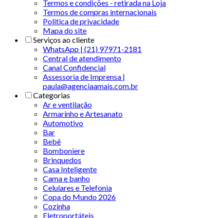
Termos e condições - retirada na Loja
Termos de compras internacionais
Politica de privacidade
Mapa do site
Serviços ao cliente
WhatsApp | (21) 97971-2181
Central de atendimento
Canal Confidencial
Assessoria de Imprensa |
paula@agenciaamais.com.br
Categorias
Ar e ventilação
Armarinho e Artesanato
Automotivo
Bar
Bebê
Bomboniere
Brinquedos
Casa Inteligente
Cama e banho
Celulares e Telefonia
Copa do Mundo 2026
Cozinha
Eletroportáteis