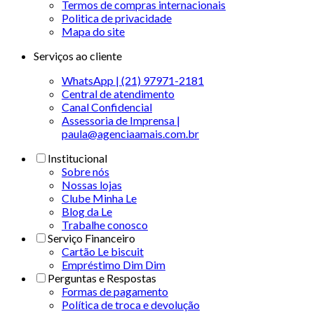
Termos de compras internacionais
Politica de privacidade
Mapa do site
Serviços ao cliente
WhatsApp | (21) 97971-2181
Central de atendimento
Canal Confidencial
Assessoria de Imprensa |
paula@agenciaamais.com.br
Institucional
Sobre nós
Nossas lojas
Clube Minha Le
Blog da Le
Trabalhe conosco
Serviço Financeiro
Cartão Le biscuit
Empréstimo Dim Dim
Perguntas e Respostas
Formas de pagamento
Política de troca e devolução