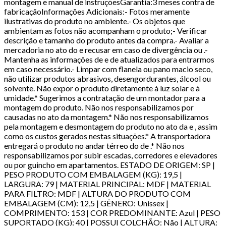
montagem e manual de instruçõesGarantia:3 meses contra de
fabricaçãoInformações Adicionais:- Fotos meramente
ilustrativas do produto no ambiente.- Os objetos que
ambientam as fotos não acompanham o produto;- Verificar
descrição e tamanho do produto antes da compra.- Avaliar a
mercadoria no ato do e recusar em caso de divergência ou .-
Mantenha as informações de e de atualizados para entrarmos
em caso necessário.- Limpar com flanela ou pano macio seco,
não utilizar produtos abrasivos, desengordurantes, álcool ou
solvente. Não expor o produto diretamente à luz solar e à
umidade.* Sugerimos a contratação de um montador para a
montagem do produto. Não nos responsabilizamos por
causadas no ato da montagem.* Não nos responsabilizamos
pela montagem e desmontagem do produto no ato da e , assim
como os custos gerados nestas situações.* A transportadora
entregará o produto no andar térreo do de .* Não nos
responsabilizamos por subir escadas, corredores e elevadores
ou por guincho em apartamentos. ESTADO DE ORIGEM: SP |
PESO PRODUTO COM EMBALAGEM (KG): 19,5 |
LARGURA: 79 | MATERIAL PRINCIPAL: MDF | MATERIAL
PARA FILTRO: MDF | ALTURA DO PRODUTO COM
EMBALAGEM (CM): 12,5 | GÊNERO: Unissex |
COMPRIMENTO: 153 | COR PREDOMINANTE: Azul | PESO
SUPORTADO (KG): 40 | POSSUI COLCHÃO: Não | ALTURA: