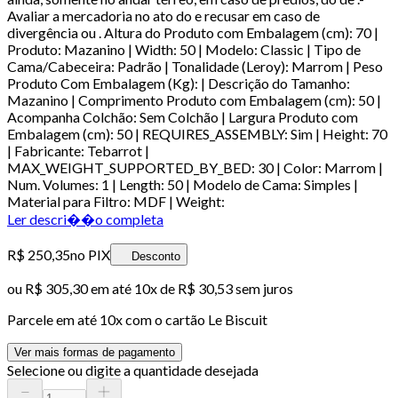
Avaliar a mercadoria no ato do e recusar em caso de
divergência ou . Altura do Produto com Embalagem (cm): 70 |
Produto: Mazanino | Width: 50 | Modelo: Classic | Tipo de
Cama/Cabeceira: Padrão | Tonalidade (Leroy): Marrom | Peso
Produto Com Embalagem (Kg): | Descrição do Tamanho:
Mazanino | Comprimento Produto com Embalagem (cm): 50 |
Acompanha Colchão: Sem Colchão | Largura Produto com
Embalagem (cm): 50 | REQUIRES_ASSEMBLY: Sim | Height: 70
| Fabricante: Tebarrot |
MAX_WEIGHT_SUPPORTED_BY_BED: 30 | Color: Marrom |
Num. Volumes: 1 | Length: 50 | Modelo de Cama: Simples |
Material para Filtro: MDF | Weight:
Ler descri��o completa
R$ 250,35
no PIX
Desconto
ou
R$ 305,30
em até
10x de R$ 30,53 sem juros
Parcele em até
10
x com o cartão
Le Biscuit
Ver mais formas de pagamento
Selecione ou digite a quantidade desejada