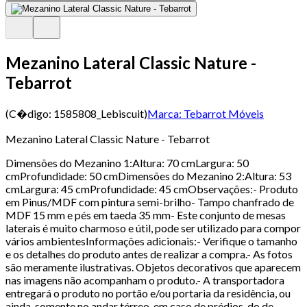
Mezanino Lateral Classic Nature -
Tebarrot
(C�digo:
1585808_Lebiscuit
)
Marca:
Tebarrot Móveis
Mezanino Lateral Classic Nature - Tebarrot
Dimensões do Mezanino 1:Altura: 70 cmLargura: 50
cmProfundidade: 50 cmDimensões do Mezanino 2:Altura: 53
cmLargura: 45 cmProfundidade: 45 cmObservações:- Produto
em Pinus/MDF com pintura semi-brilho- Tampo chanfrado de
MDF 15 mm e pés em taeda 35 mm- Este conjunto de mesas
laterais é muito charmoso e útil, pode ser utilizado para compor
vários ambientesInformações adicionais:- Verifique o tamanho
e os detalhes do produto antes de realizar a compra.- As fotos
são meramente ilustrativas. Objetos decorativos que aparecem
nas imagens não acompanham o produto.- A transportadora
entregará o produto no portão e/ou portaria da residência, ou
ainda, somente no andar térreo, em caso de prédios, do de .-