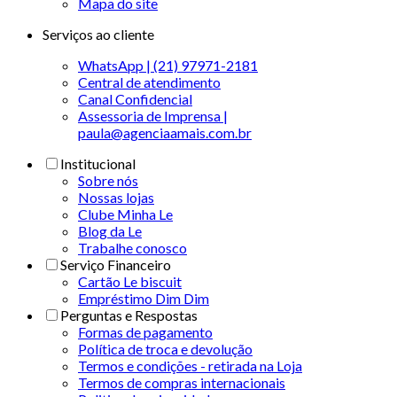
Mapa do site
Serviços ao cliente
WhatsApp | (21) 97971-2181
Central de atendimento
Canal Confidencial
Assessoria de Imprensa |
paula@agenciaamais.com.br
Institucional
Sobre nós
Nossas lojas
Clube Minha Le
Blog da Le
Trabalhe conosco
Serviço Financeiro
Cartão Le biscuit
Empréstimo Dim Dim
Perguntas e Respostas
Formas de pagamento
Política de troca e devolução
Termos e condições - retirada na Loja
Termos de compras internacionais