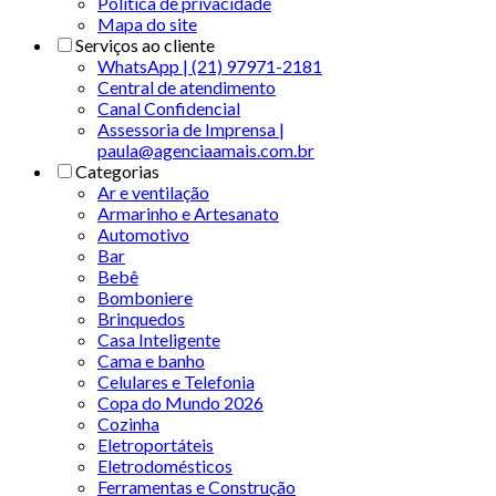
Politica de privacidade
Mapa do site
Serviços ao cliente
WhatsApp | (21) 97971-2181
Central de atendimento
Canal Confidencial
Assessoria de Imprensa |
paula@agenciaamais.com.br
Categorias
Ar e ventilação
Armarinho e Artesanato
Automotivo
Bar
Bebê
Bomboniere
Brinquedos
Casa Inteligente
Cama e banho
Celulares e Telefonia
Copa do Mundo 2026
Cozinha
Eletroportáteis
Eletrodomésticos
Ferramentas e Construção