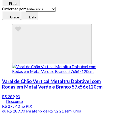
Filtrar
Ordernar por:
Grade
Lista
Varal de Chão Vertical Metaltru Dobrável com
Rodas em Metal Verde e Branco 57x56x120cm
R$ 289,90
Desconto
R$ 275,40
no PIX
ou
R$ 289,90
em até
9x de R$ 32,21 sem juros