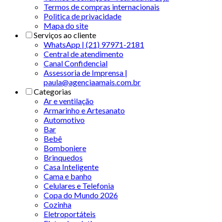
Termos de compras internacionais
Politica de privacidade
Mapa do site
Serviços ao cliente
WhatsApp | (21) 97971-2181
Central de atendimento
Canal Confidencial
Assessoria de Imprensa |
paula@agenciaamais.com.br
Categorias
Ar e ventilação
Armarinho e Artesanato
Automotivo
Bar
Bebê
Bomboniere
Brinquedos
Casa Inteligente
Cama e banho
Celulares e Telefonia
Copa do Mundo 2026
Cozinha
Eletroportáteis