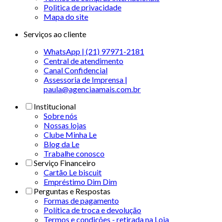
Politica de privacidade
Mapa do site
Serviços ao cliente
WhatsApp | (21) 97971-2181
Central de atendimento
Canal Confidencial
Assessoria de Imprensa |
paula@agenciaamais.com.br
Institucional
Sobre nós
Nossas lojas
Clube Minha Le
Blog da Le
Trabalhe conosco
Serviço Financeiro
Cartão Le biscuit
Empréstimo Dim Dim
Perguntas e Respostas
Formas de pagamento
Política de troca e devolução
Termos e condições - retirada na Loja