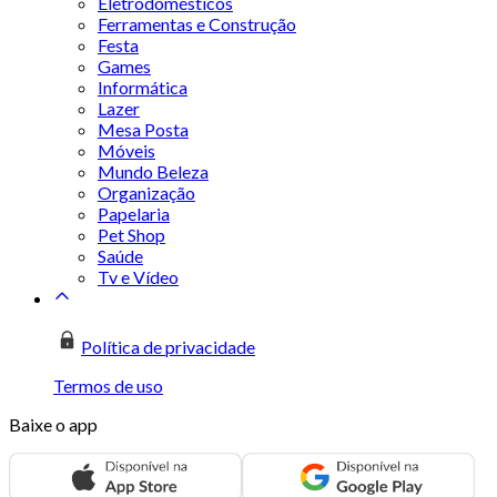
Eletrodomésticos
Ferramentas e Construção
Festa
Games
Informática
Lazer
Mesa Posta
Móveis
Mundo Beleza
Organização
Papelaria
Pet Shop
Saúde
Tv e Vídeo
Política de privacidade
Termos de uso
Baixe o app