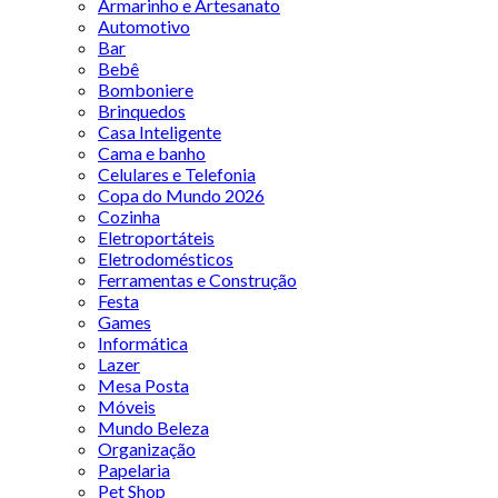
Armarinho e Artesanato
Automotivo
Bar
Bebê
Bomboniere
Brinquedos
Casa Inteligente
Cama e banho
Celulares e Telefonia
Copa do Mundo 2026
Cozinha
Eletroportáteis
Eletrodomésticos
Ferramentas e Construção
Festa
Games
Informática
Lazer
Mesa Posta
Móveis
Mundo Beleza
Organização
Papelaria
Pet Shop