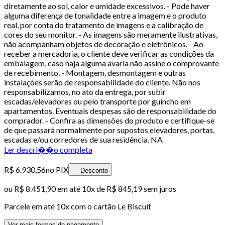
diretamente ao sol, calor e umidade excessivos. - Pode haver
alguma diferença de tonalidade entre a imagem e o produto
real, por conta do tratamento de imagens e a calibração de
cores do seu monitor. - As imagens são meramente ilustrativas,
não acompanham objetos de decoração e eletrônicos. - Ao
receber a mercadoria, o cliente deve verificar as condições da
embalagem, caso haja alguma avaria não assine o comprovante
de recebimento. - Montagem, desmontagem e outras
instalações serão de responsabilidade do cliente. Não nos
responsabilizamos, no ato da entrega, por subir
escadas/elevadores ou pelo transporte por guincho em
apartamentos. Eventuais despesas são de responsabilidade do
comprador. - Confira as dimensões do produto e certifique-se
de que passará normalmente por supostos elevadores, portas,
escadas e/ou corredores de sua residência. NA
Ler descri��o completa
R$ 6.930,56
no PIX
Desconto
ou
R$ 8.451,90
em até
10x de R$ 845,19 sem juros
Parcele em até
10
x com o cartão
Le Biscuit
Ver mais formas de pagamento