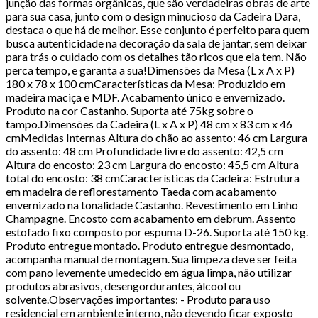
junção das formas orgânicas, que são verdadeiras obras de arte
para sua casa, junto com o design minucioso da Cadeira Dara,
destaca o que há de melhor. Esse conjunto é perfeito para quem
busca autenticidade na decoração da sala de jantar, sem deixar
para trás o cuidado com os detalhes tão ricos que ela tem. Não
perca tempo, e garanta a sua!Dimensões da Mesa (L x A x P)
180 x 78 x 100 cmCaracterísticas da Mesa: Produzido em
madeira maciça e MDF. Acabamento único e envernizado.
Produto na cor Castanho. Suporta até 75kg sobre o
tampo.Dimensões da Cadeira (L x A x P) 48 cm x 83 cm x 46
cmMedidas Internas Altura do chão ao assento: 46 cm Largura
do assento: 48 cm Profundidade livre do assento: 42,5 cm
Altura do encosto: 23 cm Largura do encosto: 45,5 cm Altura
total do encosto: 38 cmCaracterísticas da Cadeira: Estrutura
em madeira de reflorestamento Taeda com acabamento
envernizado na tonalidade Castanho. Revestimento em Linho
Champagne. Encosto com acabamento em debrum. Assento
estofado fixo composto por espuma D-26. Suporta até 150 kg.
Produto entregue montado. Produto entregue desmontado,
acompanha manual de montagem. Sua limpeza deve ser feita
com pano levemente umedecido em água limpa, não utilizar
produtos abrasivos, desengordurantes, álcool ou
solvente.Observações importantes: - Produto para uso
residencial em ambiente interno, não devendo ficar exposto