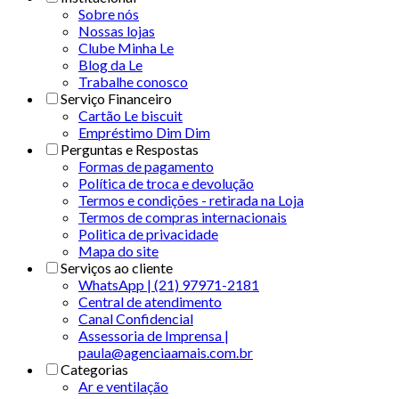
Sobre nós
Nossas lojas
Clube Minha Le
Blog da Le
Trabalhe conosco
Serviço Financeiro
Cartão Le biscuit
Empréstimo Dim Dim
Perguntas e Respostas
Formas de pagamento
Política de troca e devolução
Termos e condições - retirada na Loja
Termos de compras internacionais
Politica de privacidade
Mapa do site
Serviços ao cliente
WhatsApp | (21) 97971-2181
Central de atendimento
Canal Confidencial
Assessoria de Imprensa |
paula@agenciaamais.com.br
Categorias
Ar e ventilação