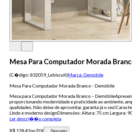
Mesa Para Computador Morada Branc
(C�digo:
832059_Lebiscuit
)
Marca:
Demóbile
Mesa Para Computador Morada Branco - Demóbile
Mesa para Computador Morada Branco – DemóbileApresentam
proporcionando modernidade e praticidade ao ambiente, ampl
qualidades. Não deixe de aproveitar, garanta já o seu!Carac
Lindo e moderno designDimensões: Altura: 75 cm Largura: 
Ler descri��o completa
R$ 128,41
no PIX
Desconto