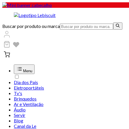
Buscar por produto ou marca
Menu
Dia dos Pais
Eletroportáteis
Tv's
Brinquedos
Ar e Ventilação
Áudio
Servir
Blog
Canal da Le