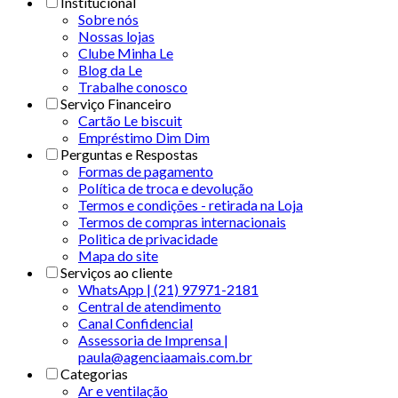
Institucional
Sobre nós
Nossas lojas
Clube Minha Le
Blog da Le
Trabalhe conosco
Serviço Financeiro
Cartão Le biscuit
Empréstimo Dim Dim
Perguntas e Respostas
Formas de pagamento
Política de troca e devolução
Termos e condições - retirada na Loja
Termos de compras internacionais
Politica de privacidade
Mapa do site
Serviços ao cliente
WhatsApp | (21) 97971-2181
Central de atendimento
Canal Confidencial
Assessoria de Imprensa |
paula@agenciaamais.com.br
Categorias
Ar e ventilação