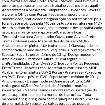
com Portas Pequenas Preto Trama - Móveis LeãoOs móveis
perfeitos para seu ambiente de trabalho você encontra aqui!
Apresentamos a Mesa para Computador Gávea com Gaveta e
o Livreiro Office com Portas Pequenas proporcionará
modernidade, praticidade e organização no seu ambiente, pois
foram desenvolvidos pela Móveis Leão com estrutura em MDP
de alto padrão de qualidade, amplo espaço e design sofisticado,
não perca mais tempo e aproveite!Características
TécnicasMesa para Computador Gávea com Gaveta Preto
Trama - Móveis Leão- Material da estrutura em MDP-
Acabamento em pintura U.V texturizada- 1 Gaveta, podendo
ser montada no lado direito ou esquerdo- Corrediças metálica-
Sapatas- Suporta peso máximo de 13 kg- Design moderno-
Amplo espaçoDimensões:Altura: 75 cmLargura: 127
cmProfundidade: 53 cmLivreiro Office com Portas Pequenas
Preto Trama - Móveis Leão- Material da estrutura em MDP-
Acabamento em pintura U.V- 2 Portas- Prateleiras- Puxadores
em PVC- Possui pés em PVC- Suporta peso máximo de 20 kg-
Amplo espaço- Design modernoDimensões:Altura: 188
cmLargura: 60,5 cmProfundidade: 34 cmInformações
importantes:- Não realizamos a montagem ou instalação do
produto, porém acompanha manual de instruções.- Toda
mercadoria segue segurada contra qualquer sinistro, em caso
de anormalidade, recuse.- As caixas ou pacotes possuem