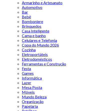
Armarinho e Artesanato
Automotivo
Bar
Bebê
Bomboniere
Brinquedos
Casa Inteligente
Cama e banho
Celulares e Telefonia
Copa do Mundo 2026
Cozinha
Eletroportáteis
Eletrodomésticos
Ferramentas e Construção
Festa
Games
Informática
Lazer
Mesa Posta
Móveis
Mundo Beleza
Organização
Papelaria
Pet Shop