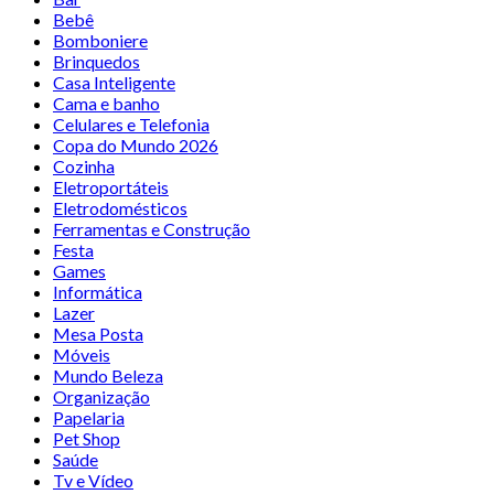
Bebê
Bomboniere
Brinquedos
Casa Inteligente
Cama e banho
Celulares e Telefonia
Copa do Mundo 2026
Cozinha
Eletroportáteis
Eletrodomésticos
Ferramentas e Construção
Festa
Games
Informática
Lazer
Mesa Posta
Móveis
Mundo Beleza
Organização
Papelaria
Pet Shop
Saúde
Tv e Vídeo