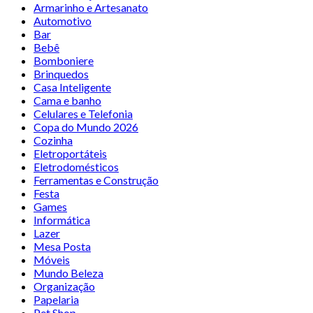
Armarinho e Artesanato
Automotivo
Bar
Bebê
Bomboniere
Brinquedos
Casa Inteligente
Cama e banho
Celulares e Telefonia
Copa do Mundo 2026
Cozinha
Eletroportáteis
Eletrodomésticos
Ferramentas e Construção
Festa
Games
Informática
Lazer
Mesa Posta
Móveis
Mundo Beleza
Organização
Papelaria
Pet Shop