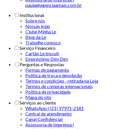
paula@agenciaamais.com.br
Institucional
Sobre nós
Nossas lojas
Clube Minha Le
Blog da Le
Trabalhe conosco
Serviço Financeiro
Cartão Le biscuit
Empréstimo Dim Dim
Perguntas e Respostas
Formas de pagamento
Política de troca e devolução
Termos e condições - retirada na Loja
Termos de compras internacionais
Politica de privacidade
Mapa do site
Serviços ao cliente
WhatsApp | (21) 97971-2181
Central de atendimento
Canal Confidencial
Assessoria de Imprensa |