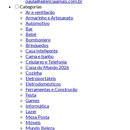
paula@agenciaamais.com.br
Categorias
Ar e ventilação
Armarinho e Artesanato
Automotivo
Bar
Bebê
Bomboniere
Brinquedos
Casa Inteligente
Cama e banho
Celulares e Telefonia
Copa do Mundo 2026
Cozinha
Eletroportáteis
Eletrodomésticos
Ferramentas e Construção
Festa
Games
Informática
Lazer
Mesa Posta
Móveis
Mundo Beleza