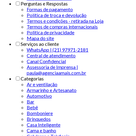
Perguntas e Respostas
Formas de pagamento
Política de troca e devolução
Termos e condições - retirada na Loja
Termos de compras internacionais
Politica de privacidade
Mapa do site
Serviços ao cliente
WhatsApp | (21) 97971-2181
Central de atendimento
Canal Confidencial
Assessoria de Imprensa |
paula@agenciaamais.com.br
Categorias
Ar e ventilação
Armarinho e Artesanato
Automotivo
Bar
Bebê
Bomboniere
Brinquedos
Casa Inteligente
Cama e banho