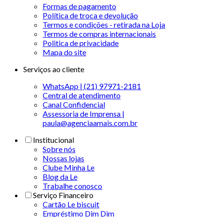
Formas de pagamento
Política de troca e devolução
Termos e condições - retirada na Loja
Termos de compras internacionais
Politica de privacidade
Mapa do site
Serviços ao cliente
WhatsApp | (21) 97971-2181
Central de atendimento
Canal Confidencial
Assessoria de Imprensa |
paula@agenciaamais.com.br
Institucional
Sobre nós
Nossas lojas
Clube Minha Le
Blog da Le
Trabalhe conosco
Serviço Financeiro
Cartão Le biscuit
Empréstimo Dim Dim