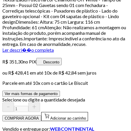
25mm - Possui 02 Gavetas sendo 01 com fechadura -
Corrediças telescópicas - Puxadores de plástico - Lado do
gaveteiro opcional - Kit com 04 sapatas de plástico - Lindo
designDimensões: Altura: 75 cm Largura: 116 cm
Profundidade: 61 cmAtenção: Não realizamos a montagem ou
instalação do produto, porém acompanha manual de
instruções.Importante: Imprescindível a conferência no ato da
entrega. Em caso de anormalidade, recuse.
Ler descri��o completa
R$ 351,30
no PIX
Desconto
ou
R$ 428,41
em até
10x de R$ 42,84 sem juros
Parcele em até
10
x com o cartão
Le Biscuit
Ver mais formas de pagamento
Selecione ou digite a quantidade desejada
COMPRAR AGORA
Adicionar ao carrinho
Vendido e entregue por:
WEBCONTINENTAL