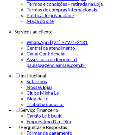
Termos e condições - retirada na Loja
Termos de compras internacionais
Politica de privacidade
Mapa do site
Serviços ao cliente
WhatsApp | (21) 97971-2181
Central de atendimento
Canal Confidencial
Assessoria de Imprensa |
paula@agenciaamais.com.br
Institucional
Sobre nós
Nossas lojas
Clube Minha Le
Blog da Le
Trabalhe conosco
Serviço Financeiro
Cartão Le biscuit
Empréstimo Dim Dim
Perguntas e Respostas
Formas de pagamento