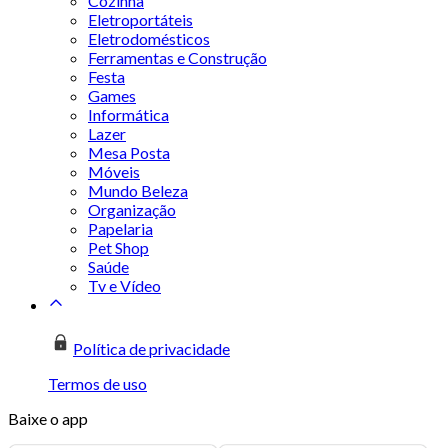
Cozinha
Eletroportáteis
Eletrodomésticos
Ferramentas e Construção
Festa
Games
Informática
Lazer
Mesa Posta
Móveis
Mundo Beleza
Organização
Papelaria
Pet Shop
Saúde
Tv e Vídeo
Política de privacidade
Termos de uso
Baixe o app