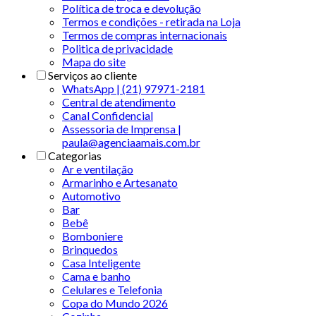
Política de troca e devolução
Termos e condições - retirada na Loja
Termos de compras internacionais
Politica de privacidade
Mapa do site
Serviços ao cliente
WhatsApp | (21) 97971-2181
Central de atendimento
Canal Confidencial
Assessoria de Imprensa |
paula@agenciaamais.com.br
Categorias
Ar e ventilação
Armarinho e Artesanato
Automotivo
Bar
Bebê
Bomboniere
Brinquedos
Casa Inteligente
Cama e banho
Celulares e Telefonia
Copa do Mundo 2026