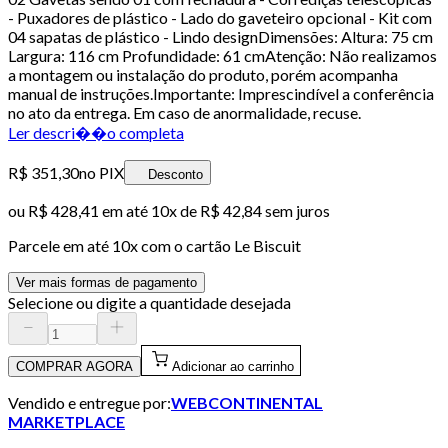
- Puxadores de plástico - Lado do gaveteiro opcional - Kit com
04 sapatas de plástico - Lindo designDimensões: Altura: 75 cm
Largura: 116 cm Profundidade: 61 cmAtenção: Não realizamos
a montagem ou instalação do produto, porém acompanha
manual de instruções.Importante: Imprescindível a conferência
no ato da entrega. Em caso de anormalidade, recuse.
Ler descri��o completa
R$ 351,30
no PIX
Desconto
ou
R$ 428,41
em até
10x de R$ 42,84 sem juros
Parcele em até
10
x com o cartão
Le Biscuit
Ver mais formas de pagamento
Selecione ou digite a quantidade desejada
COMPRAR AGORA
Adicionar ao carrinho
Vendido e entregue por:
WEBCONTINENTAL
MARKETPLACE