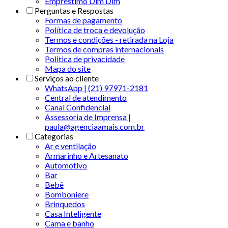
Empréstimo Dim Dim
Perguntas e Respostas
Formas de pagamento
Política de troca e devolução
Termos e condições - retirada na Loja
Termos de compras internacionais
Politica de privacidade
Mapa do site
Serviços ao cliente
WhatsApp | (21) 97971-2181
Central de atendimento
Canal Confidencial
Assessoria de Imprensa |
paula@agenciaamais.com.br
Categorias
Ar e ventilação
Armarinho e Artesanato
Automotivo
Bar
Bebê
Bomboniere
Brinquedos
Casa Inteligente
Cama e banho