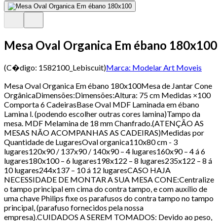
Mesa Oval Organica Em ébano 180x100
(C�digo:
1582100_Lebiscuit
)
Marca:
Modelar Art Moveis
Mesa Oval Organica Em ébano 180x100Mesa de Jantar Cone
OrgânicaDimensões:Dimensões:Altura: 75 cm Medidas ×100
Comporta 6 CadeirasBase Oval MDF Laminada em ébano
Lamina l. (podendo escolher outras cores lamina)Tampo da
mesa. MDF Melamina de 18 mm Chanfrado.(ATENÇÃO AS
MESAS NÃO ACOMPANHAS AS CADEIRAS)Medidas por
Quantidade de LugaresOval organica110x80 cm - 3
lugares120x90 / 137x90 / 140x90 – 4 lugares160x90 – 4 á 6
lugares180x100 – 6 lugares198x122 – 8 lugares235x122 – 8 á
10 lugares244x137 – 10 á 12 lugaresCASO HAJA
NECESSIDADE DE MONTAR A SUA MESA CONE:Centralize
o tampo principal em cima do contra tampo, e com auxílio de
uma chave Philips fixe os parafusos do contra tampo no tampo
principal, (parafuso fornecidos pela nossa
empresa).CUIDADOS A SEREM TOMADOS: Devido ao peso,