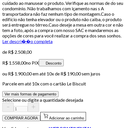
cuidado ao manusear o produto. Verifique as normas de do seu
condomínio. Não trabalhamos com içamento nas s A
transportadora não faz nenhum tipo de montagem.Caso o
edifício não tenha elevador ou o produto não caiba, o produto
será entregue no térreo.Caso deseje a mesa em outra cor e não
tem a foto, após a compra com nosso SAC e mandaremos as
opções de cores para você realizar a compra dos seus sonhos.
Ler descri��o completa
de
R$ 2.508,00
R$ 1.558,00
no PIX
Desconto
ou
R$ 1.900,00
em até
10x de R$ 190,00 sem juros
Parcele em até
10
x com o cartão
Le Biscuit
Ver mais formas de pagamento
Selecione ou digite a quantidade desejada
COMPRAR AGORA
Adicionar ao carrinho