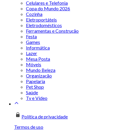
Celulares e Telefonia
Copa do Mundo 2026
Cozinha
Eletroportáteis
Eletrodomésticos
Ferramentas e Construção
Festa
Games
Informática
Lazer
Mesa Posta
Móveis
Mundo Beleza
Organização
Papelaria
Pet Shop
Saúde
Tv e Vídeo
Política de privacidade
Termos de uso