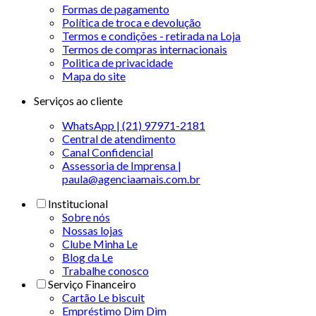
Formas de pagamento
Política de troca e devolução
Termos e condições - retirada na Loja
Termos de compras internacionais
Politica de privacidade
Mapa do site
Serviços ao cliente
WhatsApp | (21) 97971-2181
Central de atendimento
Canal Confidencial
Assessoria de Imprensa |
paula@agenciaamais.com.br
Institucional
Sobre nós
Nossas lojas
Clube Minha Le
Blog da Le
Trabalhe conosco
Serviço Financeiro
Cartão Le biscuit
Empréstimo Dim Dim