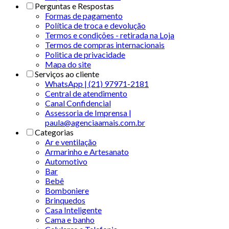
Perguntas e Respostas
Formas de pagamento
Política de troca e devolução
Termos e condições - retirada na Loja
Termos de compras internacionais
Politica de privacidade
Mapa do site
Serviços ao cliente
WhatsApp | (21) 97971-2181
Central de atendimento
Canal Confidencial
Assessoria de Imprensa |
paula@agenciaamais.com.br
Categorias
Ar e ventilação
Armarinho e Artesanato
Automotivo
Bar
Bebê
Bomboniere
Brinquedos
Casa Inteligente
Cama e banho