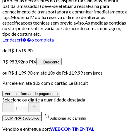
problemas decorrentes no transporte (arranhados, quebra,
batida, amassados) deve-se efetuar a ressalva na para
conhecimento da transportadora e comunicar imediatamente a
loja.Moderna Mobilia reserva o direito de alterar as
especificacoes tecnicas sem previo aviso.As medidas contidas
no site podem sofrer variacoes de acordo com a montagem,
tipo de costura etc.
Ler descri��o completa
de
R$ 1.619,90
R$ 983,92
no PIX
Desconto
ou
R$ 1.199,90
em até
10x de R$ 119,99 sem juros
Parcele em até
10
x com o cartão
Le Biscuit
Ver mais formas de pagamento
Selecione ou digite a quantidade desejada
COMPRAR AGORA
Adicionar ao carrinho
Vendido e entregue por:
WEBCONTINENTAL