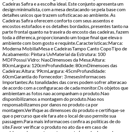
Cadeiras Safira e a escolha ideal. Este conjunto apresenta um
design minimalista, com a mesa destacando-se pela base com
detalhes unicos que trazem sofisticacao ao ambiente. As
Cadeiras Safira oferecem conforto com seus assentos e
encostos estofados e os detalhes bordados, presentes tanto na
parte frontal quanto na traseira do encosto das cadeiras, fazem
toda a diferenca, proporcionando um toque final que eleva o
ambiente com bom gosto e requinte.Caracteristicas:Marca:
Moderna MobiliaMesa e CadeirasTampo Canto CopoTipo de
Acabamento: Pintura UvMaterial da Estrutura: 100
MDFPossui Vidro: NaoDimensoes da Mesa:Altura:
80cmLargura: 120cmProfundidade: 80cmDimensoes das
Cadeiras:Altura: 99cmLargura: 45cmProfundidade:
60cmGarantia do Fornecedor: 3 mesesInformacoes
Importantes:As tonalidades das cores podem sofrer alteracao
de acordo com a configuracao de cada monitor.Os objetos que
ambientam as fotos nao acompanham o produto.Nao
disponibilizamos a montagem do produto.Nao nos
responsabilizamos por danos no produto ca por
montagem.Verifique as dimensoes do produto e certifique-se
que o percurso que ele fara ate o local de uso permite sua
passagem.Para mais informacoes confira as politicas de do
site.Favor verificar o produto no ato da e em caso de