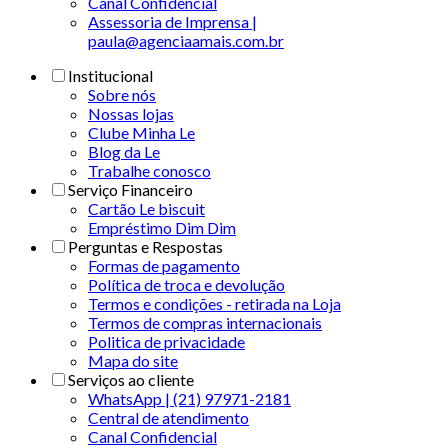
Canal Confidencial
Assessoria de Imprensa |
paula@agenciaamais.com.br
Institucional
Sobre nós
Nossas lojas
Clube Minha Le
Blog da Le
Trabalhe conosco
Serviço Financeiro
Cartão Le biscuit
Empréstimo Dim Dim
Perguntas e Respostas
Formas de pagamento
Política de troca e devolução
Termos e condições - retirada na Loja
Termos de compras internacionais
Politica de privacidade
Mapa do site
Serviços ao cliente
WhatsApp | (21) 97971-2181
Central de atendimento
Canal Confidencial