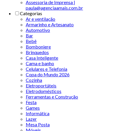
Assessoria de Imprensa |
paula@agenciaamais.com.br
Categorias
Ar e ventilação
Armarinho e Artesanato
Automotivo
Bar
Bebê
Bomboniere
Brinquedos
Casa Inteligente
Cama e banho
Celulares e Telefonia
Copa do Mundo 2026
Cozinha
Eletroportáteis
Eletrodomésticos
Ferramentas e Construção
Festa
Games
Informática
Lazer
Mesa Posta
Móveis