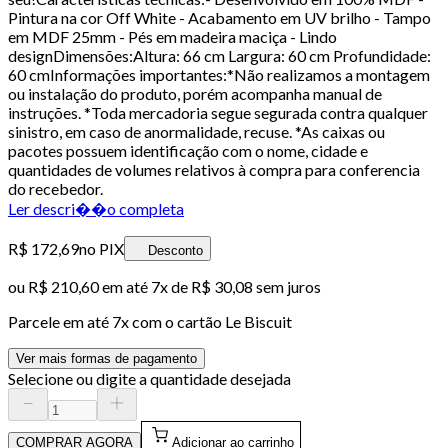
Pintura na cor Off White - Acabamento em UV brilho - Tampo
em MDF 25mm - Pés em madeira maciça - Lindo
designDimensões:Altura: 66 cm Largura: 60 cm Profundidade:
60 cmInformações importantes:*Não realizamos a montagem
ou instalação do produto, porém acompanha manual de
instruções. *Toda mercadoria segue segurada contra qualquer
sinistro, em caso de anormalidade, recuse. *As caixas ou
pacotes possuem identificação com o nome, cidade e
quantidades de volumes relativos à compra para conferencia
do recebedor.
Ler descri��o completa
R$ 172,69
no PIX
Desconto
ou
R$ 210,60
em até
7x de R$ 30,08 sem juros
Parcele em até
7
x com o cartão
Le Biscuit
Ver mais formas de pagamento
Selecione ou digite a quantidade desejada
COMPRAR AGORA
Adicionar ao carrinho