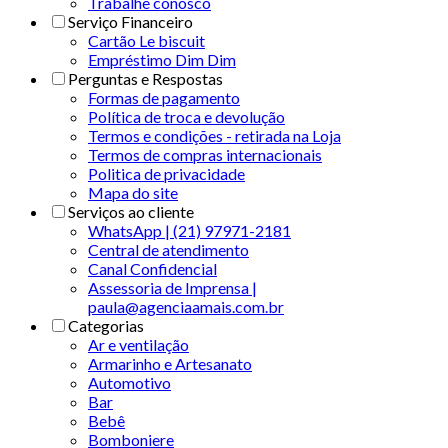
Trabalhe conosco
Serviço Financeiro
Cartão Le biscuit
Empréstimo Dim Dim
Perguntas e Respostas
Formas de pagamento
Política de troca e devolução
Termos e condições - retirada na Loja
Termos de compras internacionais
Politica de privacidade
Mapa do site
Serviços ao cliente
WhatsApp | (21) 97971-2181
Central de atendimento
Canal Confidencial
Assessoria de Imprensa |
paula@agenciaamais.com.br
Categorias
Ar e ventilação
Armarinho e Artesanato
Automotivo
Bar
Bebê
Bomboniere