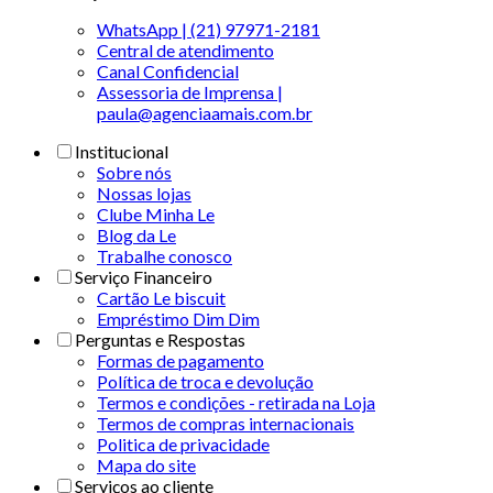
WhatsApp | (21) 97971-2181
Central de atendimento
Canal Confidencial
Assessoria de Imprensa |
paula@agenciaamais.com.br
Institucional
Sobre nós
Nossas lojas
Clube Minha Le
Blog da Le
Trabalhe conosco
Serviço Financeiro
Cartão Le biscuit
Empréstimo Dim Dim
Perguntas e Respostas
Formas de pagamento
Política de troca e devolução
Termos e condições - retirada na Loja
Termos de compras internacionais
Politica de privacidade
Mapa do site
Serviços ao cliente