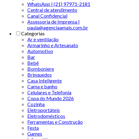
WhatsApp | (21) 97971-2181
Central de atendimento
Canal Confidencial
Assessoria de Imprensa |
paula@agenciaamais.com.br
Categorias
Ar e ventilação
Armarinho e Artesanato
Automotivo
Bar
Bebê
Bomboniere
Brinquedos
Casa Inteligente
Cama e banho
Celulares e Telefonia
Copa do Mundo 2026
Cozinha
Eletroportáteis
Eletrodomésticos
Ferramentas e Construção
Festa
Games