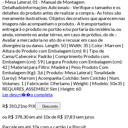
- Mesa Lateral; 01 - Manual de Montagem
DetalhadoInformações Adicionais:- Verifique o tamanho e os
detalhes do produto antes de realizar a compra.- As fotos são
meramente ilustrativas. Objetos decorativos que aparecem nas
imagens não acompanham o produto.- A transportadora
entregará o produto no portão e/ou portaria da residência, ou
ainda, somente no andar térreo, em caso de prédios, do de .-
Avaliar a mercadoria no ato do e recusar em caso de
divergência ou danos. Length: 50 | Width: 35 | Color: Marrom |
Altura do Produto com Embalagem (cm): 8 | Tipo de
Cama/Cabeceira: Padrão | Comprimento Produto com
Embalagem (cm): 59 | Largura Produto com Embalagem (cm):
42 | Material para Filtro: Madeira | Peso Produto Com
Embalagem (Kg): 3,6 | Produto: Mesa Lateral | Tonalidade
(Leroy): Marrom | Acompanha Colchão: Sem Colchão | Num.
Volumes: 1 | Fabricante: Ofertamo | Weight: | Modelo: 50x35 |
REQUIRES_ASSEMBLY: Sim | Height: 60
Ler descri��o completa
R$ 310,21
no PIX
Desconto
ou
R$ 378,30
em até
10x de R$ 37,83 sem juros
Parcele em até
10
x com o cartão
Le Biscuit