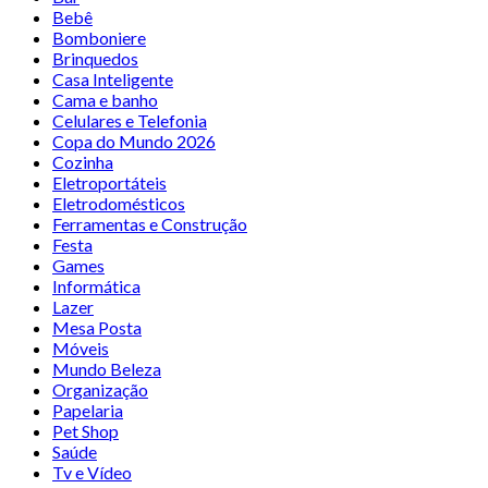
Bebê
Bomboniere
Brinquedos
Casa Inteligente
Cama e banho
Celulares e Telefonia
Copa do Mundo 2026
Cozinha
Eletroportáteis
Eletrodomésticos
Ferramentas e Construção
Festa
Games
Informática
Lazer
Mesa Posta
Móveis
Mundo Beleza
Organização
Papelaria
Pet Shop
Saúde
Tv e Vídeo