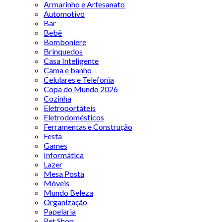
Armarinho e Artesanato
Automotivo
Bar
Bebê
Bomboniere
Brinquedos
Casa Inteligente
Cama e banho
Celulares e Telefonia
Copa do Mundo 2026
Cozinha
Eletroportáteis
Eletrodomésticos
Ferramentas e Construção
Festa
Games
Informática
Lazer
Mesa Posta
Móveis
Mundo Beleza
Organização
Papelaria
Pet Shop