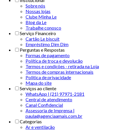
Institucional
Sobre nós
Nossas lojas
Clube Minha Le
Blog da Le
Trabalhe conosco
Serviço Financeiro
Cartão Le biscuit
Empréstimo Dim Dim
Perguntas e Respostas
Formas de pagamento
Política de troca e devolução
Termos e condições - retirada na Loja
Termos de compras internacionais
Politica de privacidade
Mapa do site
Serviços ao cliente
WhatsApp | (21) 97971-2181
Central de atendimento
Canal Confidencial
Assessoria de Imprensa |
paula@agenciaamais.com.br
Categorias
Ar e ventilação