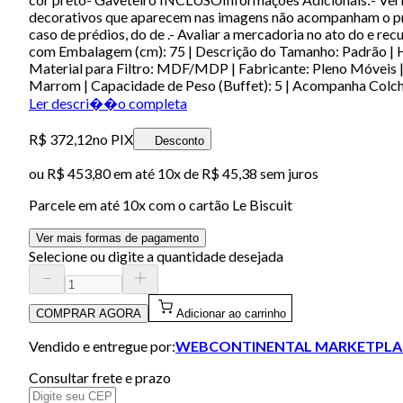
decorativos que aparecem nas imagens não acompanham o prod
caso de prédios, do de .- Avaliar a mercadoria no ato do e 
com Embalagem (cm): 75 | Descrição do Tamanho: Padrão | H
Material para Filtro: MDF/MDP | Fabricante: Pleno Móveis |
Marrom | Capacidade de Peso (Buffet): 5 | Acompanha Co
Ler descri��o completa
R$ 372,12
no PIX
Desconto
ou
R$ 453,80
em até
10x de R$ 45,38 sem juros
Parcele em até
10
x com o cartão
Le Biscuit
Ver mais formas de pagamento
Selecione ou digite a quantidade desejada
COMPRAR AGORA
Adicionar ao carrinho
Vendido e entregue por:
WEBCONTINENTAL MARKETPLA
Consultar frete e prazo