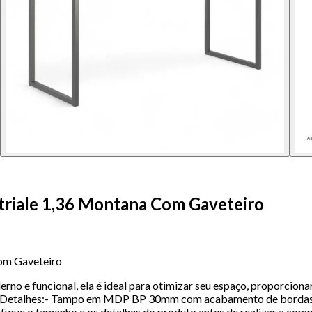
triale 1,36 Montana Com Gaveteiro
om Gaveteiro
rno e funcional, ela é ideal para otimizar seu espaço, proporcio
cmDetalhes:- Tampo em MDP BP 30mm com acabamento de bordas
que o tamanho e os detalhes do produto antes de realizar a compr