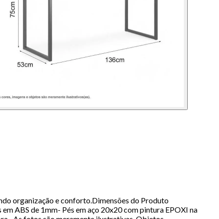
nando organização e conforto.Dimensões do Produto
 em ABS de 1mm- Pés em aço 20x20 com pintura EPOXI na
a.- As fotos são meramente ilustrativas. Objetos