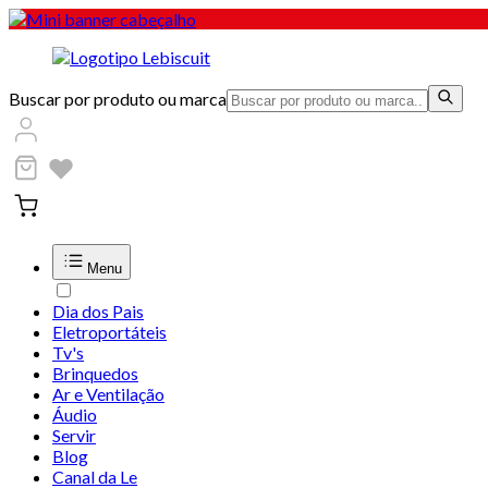
Buscar por produto ou marca
Menu
Dia dos Pais
Eletroportáteis
Tv's
Brinquedos
Ar e Ventilação
Áudio
Servir
Blog
Canal da Le