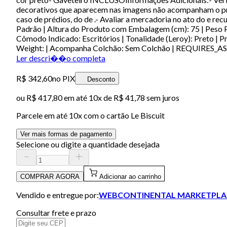
decorativos que aparecem nas imagens não acompanham o prod
caso de prédios, do de .- Avaliar a mercadoria no ato do e 
Padrão | Altura do Produto com Embalagem (cm): 75 | Peso P
Cômodo Indicado: Escritórios | Tonalidade (Leroy): Preto | P
Weight: | Acompanha Colchão: Sem Colchão | REQUIRES_
Ler descri��o completa
R$ 342,60
no PIX
Desconto
ou
R$ 417,80
em até
10x de R$ 41,78 sem juros
Parcele em até
10
x com o cartão
Le Biscuit
Ver mais formas de pagamento
Selecione ou digite a quantidade desejada
COMPRAR AGORA
Adicionar ao carrinho
Vendido e entregue por:
WEBCONTINENTAL MARKETPLA
Consultar frete e prazo