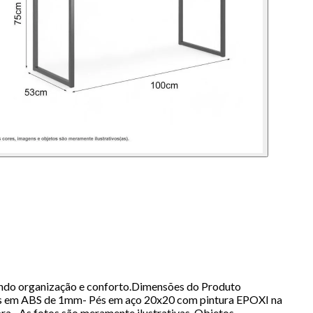
nando organização e conforto.Dimensões do Produto
 em ABS de 1mm- Pés em aço 20x20 com pintura EPOXI na
a.- As fotos são meramente ilustrativas. Objetos