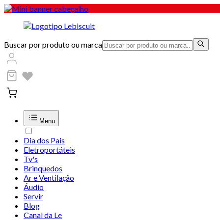
Buscar por produto ou marca
Menu
Dia dos Pais
Eletroportáteis
Tv's
Brinquedos
Ar e Ventilação
Áudio
Servir
Blog
Canal da Le