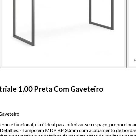
riale 1,00 Preta Com Gaveteiro
Gaveteiro
rno e funcional, ela é ideal para otimizar seu espaço, proporcio
cmDetalhes:- Tampo em MDP BP 30mm com acabamento de bordas
que o tamanho e os detalhes do produto antes de realizar a compr