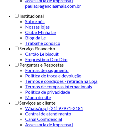
Assessoria de Imprensa |
paula@agenciaamais.com.br
Institucional
Sobre nós
Nossas lojas
Clube Minha Le
Blog da Le
Trabalhe conosco
Serviço Financeiro
Cartão Le biscuit
Empréstimo Dim Dim
Perguntas e Respostas
Formas de pagamento
Política de troca e devolução
Termos e condições - retirada na Loja
Termos de compras internacionais
Politica de privacidade
Mapa do site
Serviços ao cliente
WhatsApp | (21) 97971-2181
Central de atendimento
Canal Confidencial
Assessoria de Imprensa |