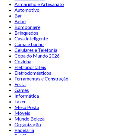
Armarinho e Artesanato
Automotivo
Bar
Bebê
Bomboniere
Brinquedos
Casa Inteligente
Cama e banho
Celulares e Telefonia
Copa do Mundo 2026
Cozinha
Eletroportáteis
Eletrodomésticos
Ferramentas e Construção
Festa
Games
Informática
Lazer
Mesa Posta
Móveis
Mundo Beleza
Organização
Papelaria