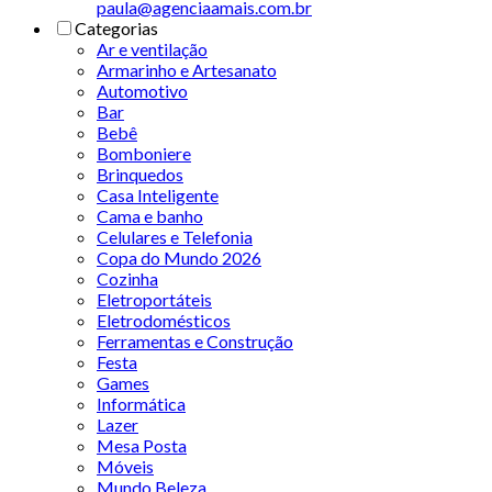
paula@agenciaamais.com.br
Categorias
Ar e ventilação
Armarinho e Artesanato
Automotivo
Bar
Bebê
Bomboniere
Brinquedos
Casa Inteligente
Cama e banho
Celulares e Telefonia
Copa do Mundo 2026
Cozinha
Eletroportáteis
Eletrodomésticos
Ferramentas e Construção
Festa
Games
Informática
Lazer
Mesa Posta
Móveis
Mundo Beleza