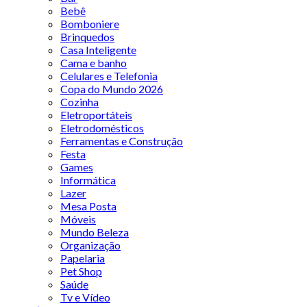
Bebê
Bomboniere
Brinquedos
Casa Inteligente
Cama e banho
Celulares e Telefonia
Copa do Mundo 2026
Cozinha
Eletroportáteis
Eletrodomésticos
Ferramentas e Construção
Festa
Games
Informática
Lazer
Mesa Posta
Móveis
Mundo Beleza
Organização
Papelaria
Pet Shop
Saúde
Tv e Vídeo