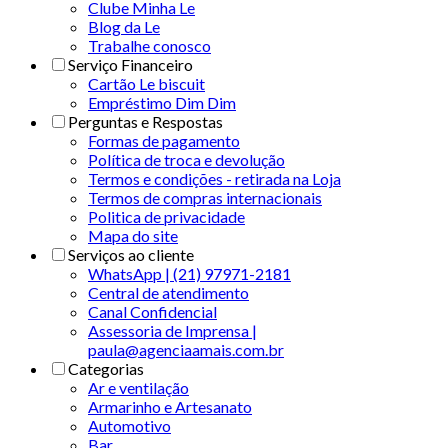
Clube Minha Le
Blog da Le
Trabalhe conosco
Serviço Financeiro
Cartão Le biscuit
Empréstimo Dim Dim
Perguntas e Respostas
Formas de pagamento
Política de troca e devolução
Termos e condições - retirada na Loja
Termos de compras internacionais
Politica de privacidade
Mapa do site
Serviços ao cliente
WhatsApp | (21) 97971-2181
Central de atendimento
Canal Confidencial
Assessoria de Imprensa |
paula@agenciaamais.com.br
Categorias
Ar e ventilação
Armarinho e Artesanato
Automotivo
Bar