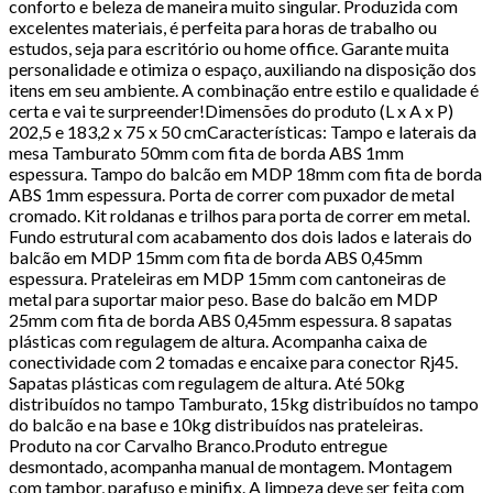
conforto e beleza de maneira muito singular. Produzida com
excelentes materiais, é perfeita para horas de trabalho ou
estudos, seja para escritório ou home office. Garante muita
personalidade e otimiza o espaço, auxiliando na disposição dos
itens em seu ambiente. A combinação entre estilo e qualidade é
certa e vai te surpreender!Dimensões do produto (L x A x P)
202,5 e 183,2 x 75 x 50 cmCaracterísticas: Tampo e laterais da
mesa Tamburato 50mm com fita de borda ABS 1mm
espessura. Tampo do balcão em MDP 18mm com fita de borda
ABS 1mm espessura. Porta de correr com puxador de metal
cromado. Kit roldanas e trilhos para porta de correr em metal.
Fundo estrutural com acabamento dos dois lados e laterais do
balcão em MDP 15mm com fita de borda ABS 0,45mm
espessura. Prateleiras em MDP 15mm com cantoneiras de
metal para suportar maior peso. Base do balcão em MDP
25mm com fita de borda ABS 0,45mm espessura. 8 sapatas
plásticas com regulagem de altura. Acompanha caixa de
conectividade com 2 tomadas e encaixe para conector Rj45.
Sapatas plásticas com regulagem de altura. Até 50kg
distribuídos no tampo Tamburato, 15kg distribuídos no tampo
do balcão e na base e 10kg distribuídos nas prateleiras.
Produto na cor Carvalho Branco.Produto entregue
desmontado, acompanha manual de montagem. Montagem
com tambor, parafuso e minifix. A limpeza deve ser feita com