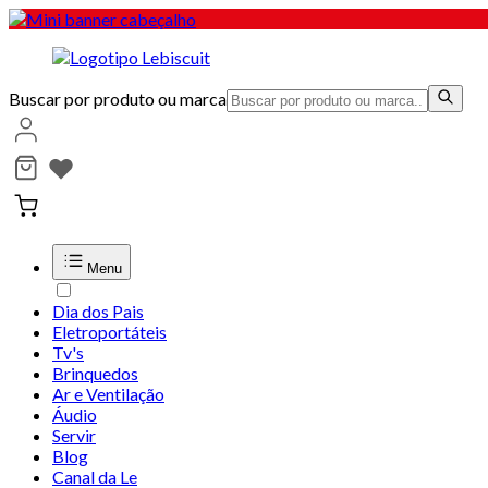
Buscar por produto ou marca
Menu
Dia dos Pais
Eletroportáteis
Tv's
Brinquedos
Ar e Ventilação
Áudio
Servir
Blog
Canal da Le