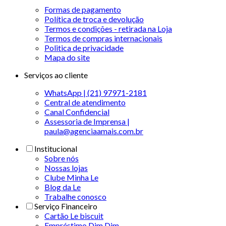
Formas de pagamento
Política de troca e devolução
Termos e condições - retirada na Loja
Termos de compras internacionais
Politica de privacidade
Mapa do site
Serviços ao cliente
WhatsApp | (21) 97971-2181
Central de atendimento
Canal Confidencial
Assessoria de Imprensa |
paula@agenciaamais.com.br
Institucional
Sobre nós
Nossas lojas
Clube Minha Le
Blog da Le
Trabalhe conosco
Serviço Financeiro
Cartão Le biscuit
Empréstimo Dim Dim