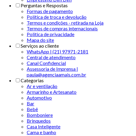
Perguntas e Respostas
Formas de pagamento
Política de troca e devolução
Termos e condições - retirada na Loja
Termos de compras internacionais
Politica de privacidade
Mapa do site
Serviços ao cliente
WhatsApp | (21) 97971-2181
Central de atendimento
Canal Confidencial
Assessoria de Imprensa |
paula@agenciaamais.com.br
Categorias
Ar e ventilação
Armarinho e Artesanato
Automotivo
Bar
Bebê
Bomboniere
Brinquedos
Casa Inteligente
Cama e banho