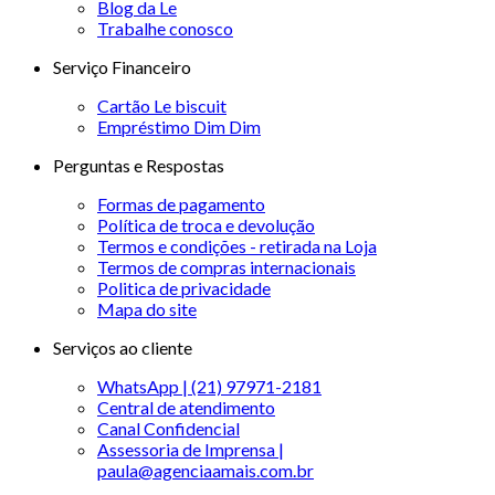
Blog da Le
Trabalhe conosco
Serviço Financeiro
Cartão Le biscuit
Empréstimo Dim Dim
Perguntas e Respostas
Formas de pagamento
Política de troca e devolução
Termos e condições - retirada na Loja
Termos de compras internacionais
Politica de privacidade
Mapa do site
Serviços ao cliente
WhatsApp | (21) 97971-2181
Central de atendimento
Canal Confidencial
Assessoria de Imprensa |
paula@agenciaamais.com.br