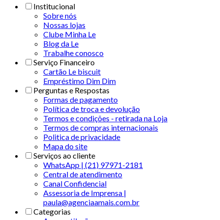
Institucional
Sobre nós
Nossas lojas
Clube Minha Le
Blog da Le
Trabalhe conosco
Serviço Financeiro
Cartão Le biscuit
Empréstimo Dim Dim
Perguntas e Respostas
Formas de pagamento
Política de troca e devolução
Termos e condições - retirada na Loja
Termos de compras internacionais
Politica de privacidade
Mapa do site
Serviços ao cliente
WhatsApp | (21) 97971-2181
Central de atendimento
Canal Confidencial
Assessoria de Imprensa |
paula@agenciaamais.com.br
Categorias