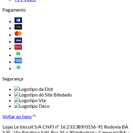
Pagamento
Segurança
Voltar ao topo
Lojas Le biscuit S/A CNPJ nº 16.233.389/0156-91 Rodovia BA
535 - Via Parafuso S/N, Rua 25 a 30 Industrial – Camaçari/BA –