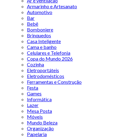
Ar e ventilação
Armarinho e Artesanato
Automotivo
Bar
Bebê
Bomboniere
Brinquedos
Casa Inteligente
Cama e banho
Celulares e Telefonia
Copa do Mundo 2026
Cozinha
Eletroportáteis
Eletrodomésticos
Ferramentas e Construção
Festa
Games
Informática
Lazer
Mesa Posta
Móveis
Mundo Beleza
Organização
Papelaria