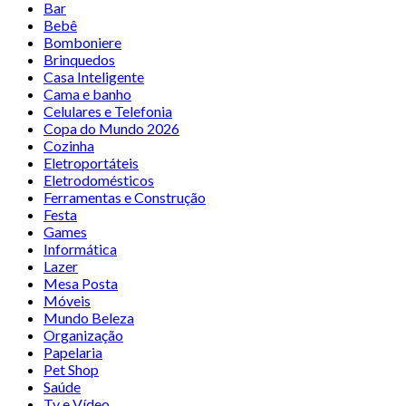
Bar
Bebê
Bomboniere
Brinquedos
Casa Inteligente
Cama e banho
Celulares e Telefonia
Copa do Mundo 2026
Cozinha
Eletroportáteis
Eletrodomésticos
Ferramentas e Construção
Festa
Games
Informática
Lazer
Mesa Posta
Móveis
Mundo Beleza
Organização
Papelaria
Pet Shop
Saúde
Tv e Vídeo