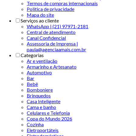
Termos de compras internacionais
Politica de privacidade
Mapa do site
Serviços ao cliente
WhatsApp | (21) 97971-2181
Central de atendimento
Canal Confidencial
Assessoria de Imprensa |
paula@agenciaamais.com.br
Categorias
Ar e ventilação
Armarinho e Artesanato
Automotivo
Bar
Bebê
Bomboniere
Brinquedos
Casa Inteligente
Cama e banho
Celulares e Telefonia
Copa do Mundo 2026
Cozinha
Eletroportáteis
Eletrodomésticos