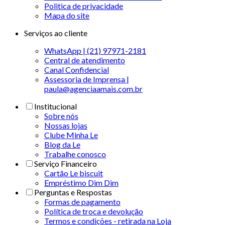
Politica de privacidade
Mapa do site
Serviços ao cliente
WhatsApp | (21) 97971-2181
Central de atendimento
Canal Confidencial
Assessoria de Imprensa |
paula@agenciaamais.com.br
Institucional
Sobre nós
Nossas lojas
Clube Minha Le
Blog da Le
Trabalhe conosco
Serviço Financeiro
Cartão Le biscuit
Empréstimo Dim Dim
Perguntas e Respostas
Formas de pagamento
Política de troca e devolução
Termos e condições - retirada na Loja