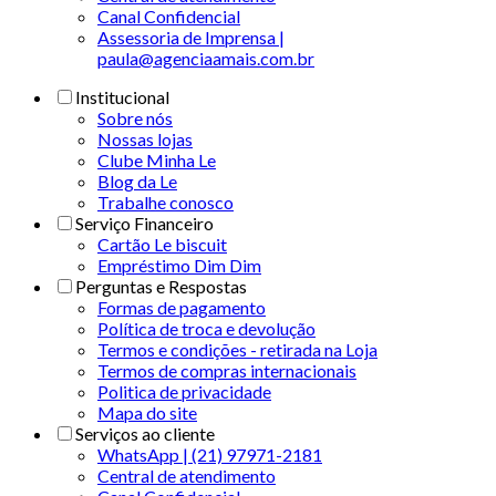
Canal Confidencial
Assessoria de Imprensa |
paula@agenciaamais.com.br
Institucional
Sobre nós
Nossas lojas
Clube Minha Le
Blog da Le
Trabalhe conosco
Serviço Financeiro
Cartão Le biscuit
Empréstimo Dim Dim
Perguntas e Respostas
Formas de pagamento
Política de troca e devolução
Termos e condições - retirada na Loja
Termos de compras internacionais
Politica de privacidade
Mapa do site
Serviços ao cliente
WhatsApp | (21) 97971-2181
Central de atendimento