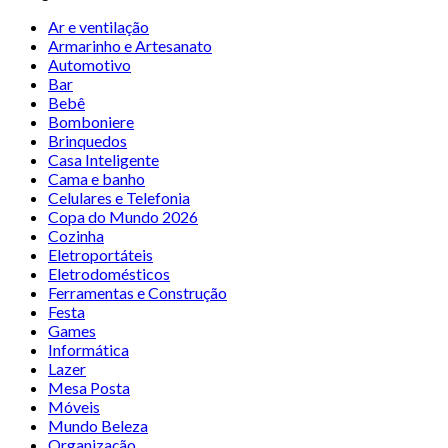
Ar e ventilação
Armarinho e Artesanato
Automotivo
Bar
Bebê
Bomboniere
Brinquedos
Casa Inteligente
Cama e banho
Celulares e Telefonia
Copa do Mundo 2026
Cozinha
Eletroportáteis
Eletrodomésticos
Ferramentas e Construção
Festa
Games
Informática
Lazer
Mesa Posta
Móveis
Mundo Beleza
Organização