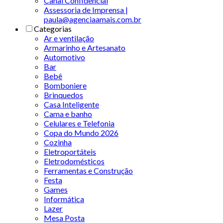
Canal Confidencial
Assessoria de Imprensa |
paula@agenciaamais.com.br
Categorias
Ar e ventilação
Armarinho e Artesanato
Automotivo
Bar
Bebê
Bomboniere
Brinquedos
Casa Inteligente
Cama e banho
Celulares e Telefonia
Copa do Mundo 2026
Cozinha
Eletroportáteis
Eletrodomésticos
Ferramentas e Construção
Festa
Games
Informática
Lazer
Mesa Posta