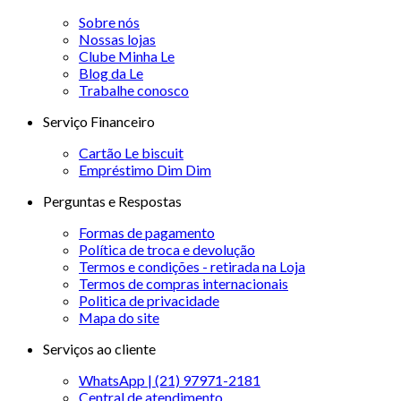
Sobre nós
Nossas lojas
Clube Minha Le
Blog da Le
Trabalhe conosco
Serviço Financeiro
Cartão Le biscuit
Empréstimo Dim Dim
Perguntas e Respostas
Formas de pagamento
Política de troca e devolução
Termos e condições - retirada na Loja
Termos de compras internacionais
Politica de privacidade
Mapa do site
Serviços ao cliente
WhatsApp | (21) 97971-2181
Central de atendimento