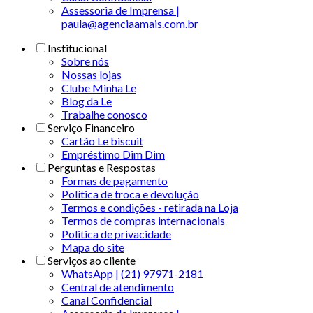
Assessoria de Imprensa |
paula@agenciaamais.com.br
Institucional
Sobre nós
Nossas lojas
Clube Minha Le
Blog da Le
Trabalhe conosco
Serviço Financeiro
Cartão Le biscuit
Empréstimo Dim Dim
Perguntas e Respostas
Formas de pagamento
Política de troca e devolução
Termos e condições - retirada na Loja
Termos de compras internacionais
Politica de privacidade
Mapa do site
Serviços ao cliente
WhatsApp | (21) 97971-2181
Central de atendimento
Canal Confidencial