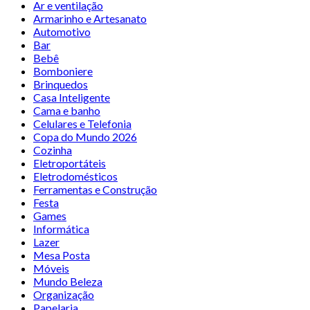
Ar e ventilação
Armarinho e Artesanato
Automotivo
Bar
Bebê
Bomboniere
Brinquedos
Casa Inteligente
Cama e banho
Celulares e Telefonia
Copa do Mundo 2026
Cozinha
Eletroportáteis
Eletrodomésticos
Ferramentas e Construção
Festa
Games
Informática
Lazer
Mesa Posta
Móveis
Mundo Beleza
Organização
Papelaria