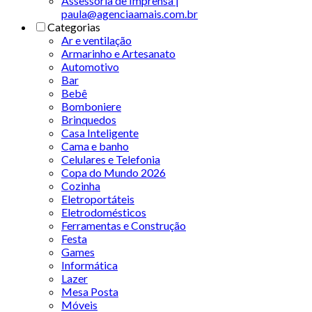
Assessoria de Imprensa |
paula@agenciaamais.com.br
Categorias
Ar e ventilação
Armarinho e Artesanato
Automotivo
Bar
Bebê
Bomboniere
Brinquedos
Casa Inteligente
Cama e banho
Celulares e Telefonia
Copa do Mundo 2026
Cozinha
Eletroportáteis
Eletrodomésticos
Ferramentas e Construção
Festa
Games
Informática
Lazer
Mesa Posta
Móveis