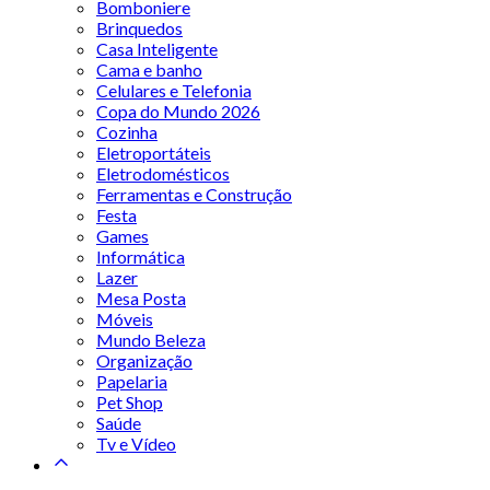
Bomboniere
Brinquedos
Casa Inteligente
Cama e banho
Celulares e Telefonia
Copa do Mundo 2026
Cozinha
Eletroportáteis
Eletrodomésticos
Ferramentas e Construção
Festa
Games
Informática
Lazer
Mesa Posta
Móveis
Mundo Beleza
Organização
Papelaria
Pet Shop
Saúde
Tv e Vídeo