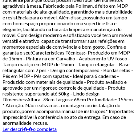
agradáveis à mesa. Fabricado pela Poliman, é feito em MDP
com materiais de alta qualidade, garantindo mais durabilidade
e resistência para o móvel. Além disso, possuindo um tampo
com bom espaço proporcionando uma superfície lisa e
elegante, facilitando na hora da limpeza e manutenção do
móvel. Com design moderno e sofisticado você terá um móvel
versátil e atrativo, capaz de transformar suas refeições em
momentos especiais de convivência e bom gosto. Confira e
garanta o seu!Características Técnicas:- Produzido em MDP
de 15mm - Pintura na cor Carvalho - Acabamento UV fosco -
Tampo maciço em MDP de 15mm - Tampo retangular - Base
retangular com 2 pés - Design contemporâneo - Bordas retas -
Pés em MDP - Pés com sapatas - Ideal para 6 cadeiras -
Produzido com materiais de qualidade - Produto avaliado e
aprovado por um rigoroso controle de qualidade - Produto
resistente, suportando até 50kg - Lindo design
Dimensões:Altura: 78cm Largura: 68cm Profundidade: 155cm
* Atenção: Não realizamos a montagem ou instalação do
produto, porém acompanha manual de instruções.* Importante:
Imprescindível à conferência no ato da entrega. Em caso de
anormalidade, recuse.
Ler descri��o completa