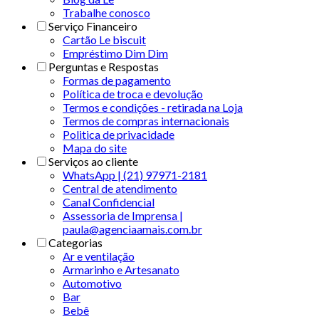
Trabalhe conosco
Serviço Financeiro
Cartão Le biscuit
Empréstimo Dim Dim
Perguntas e Respostas
Formas de pagamento
Política de troca e devolução
Termos e condições - retirada na Loja
Termos de compras internacionais
Politica de privacidade
Mapa do site
Serviços ao cliente
WhatsApp | (21) 97971-2181
Central de atendimento
Canal Confidencial
Assessoria de Imprensa |
paula@agenciaamais.com.br
Categorias
Ar e ventilação
Armarinho e Artesanato
Automotivo
Bar
Bebê