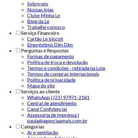
Sobre nós
Nossas lojas
Clube Minha Le
Blog da Le
Trabalhe conosco
Serviço Financeiro
Cartão Le biscuit
Empréstimo Dim Dim
Perguntas e Respostas
Formas de pagamento
Política de troca e devolução
Termos e condições - retirada na Loja
Termos de compras internacionais
Politica de privacidade
Mapa do site
Serviços ao cliente
WhatsApp | (21) 97971-2181
Central de atendimento
Canal Confidencial
Assessoria de Imprensa |
paula@agenciaamais.com.br
Categorias
Ar e ventilação