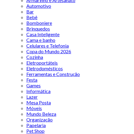
Armarinho e Artesanato
Automotivo
Bar
Bebê
Bomboniere
Brinquedos
Casa Inteligente
Cama e banho
Celulares e Telefonia
Copa do Mundo 2026
Cozinha
Eletroportáteis
Eletrodomésticos
Ferramentas e Construção
Festa
Games
Informática
Lazer
Mesa Posta
Móveis
Mundo Beleza
Organização
Papelaria
Pet Shop