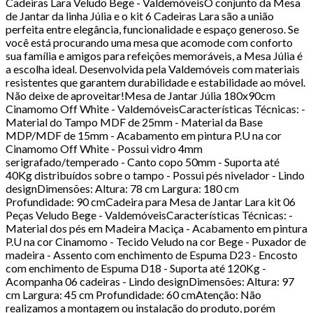
Cadeiras Lara Veludo Bege - ValdemóveisO conjunto da Mesa
de Jantar da linha Júlia e o kit 6 Cadeiras Lara são a união
perfeita entre elegância, funcionalidade e espaço generoso. Se
você está procurando uma mesa que acomode com conforto
sua família e amigos para refeições memoráveis, a Mesa Júlia é
a escolha ideal. Desenvolvida pela Valdemóveis com materiais
resistentes que garantem durabilidade e estabilidade ao móvel.
Não deixe de aproveitar!Mesa de Jantar Júlia 180x90cm
Cinamomo Off White - ValdemóveisCaracterísticas Técnicas: -
Material do Tampo MDF de 25mm - Material da Base
MDP/MDF de 15mm - Acabamento em pintura P.U na cor
Cinamomo Off White - Possui vidro 4mm
serigrafado/temperado - Canto copo 50mm - Suporta até
40Kg distribuídos sobre o tampo - Possui pés nivelador - Lindo
designDimensões: Altura: 78 cm Largura: 180 cm
Profundidade: 90 cmCadeira para Mesa de Jantar Lara kit 06
Peças Veludo Bege - ValdemóveisCaracterísticas Técnicas: -
Material dos pés em Madeira Maciça - Acabamento em pintura
P.U na cor Cinamomo - Tecido Veludo na cor Bege - Puxador de
madeira - Assento com enchimento de Espuma D23 - Encosto
com enchimento de Espuma D18 - Suporta até 120Kg -
Acompanha 06 cadeiras - Lindo designDimensões: Altura: 97
cm Largura: 45 cm Profundidade: 60 cmAtenção: Não
realizamos a montagem ou instalação do produto, porém