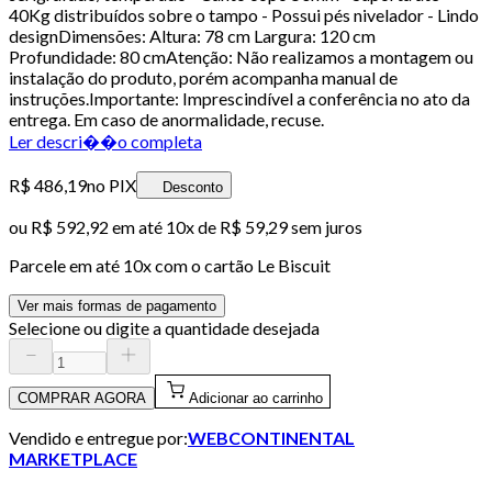
40Kg distribuídos sobre o tampo - Possui pés nivelador - Lindo
designDimensões: Altura: 78 cm Largura: 120 cm
Profundidade: 80 cmAtenção: Não realizamos a montagem ou
instalação do produto, porém acompanha manual de
instruções.Importante: Imprescindível a conferência no ato da
entrega. Em caso de anormalidade, recuse.
Ler descri��o completa
R$ 486,19
no PIX
Desconto
ou
R$ 592,92
em até
10x de R$ 59,29 sem juros
Parcele em até
10
x com o cartão
Le Biscuit
Ver mais formas de pagamento
Selecione ou digite a quantidade desejada
COMPRAR AGORA
Adicionar ao carrinho
Vendido e entregue por:
WEBCONTINENTAL
MARKETPLACE