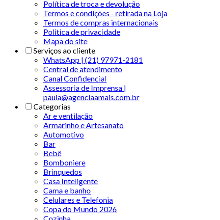
Política de troca e devolução
Termos e condições - retirada na Loja
Termos de compras internacionais
Politica de privacidade
Mapa do site
Serviços ao cliente
WhatsApp | (21) 97971-2181
Central de atendimento
Canal Confidencial
Assessoria de Imprensa |
paula@agenciaamais.com.br
Categorias
Ar e ventilação
Armarinho e Artesanato
Automotivo
Bar
Bebê
Bomboniere
Brinquedos
Casa Inteligente
Cama e banho
Celulares e Telefonia
Copa do Mundo 2026
Cozinha