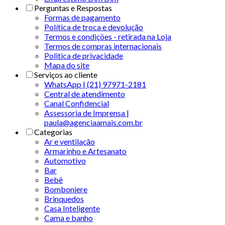
Perguntas e Respostas
Formas de pagamento
Política de troca e devolução
Termos e condições - retirada na Loja
Termos de compras internacionais
Politica de privacidade
Mapa do site
Serviços ao cliente
WhatsApp | (21) 97971-2181
Central de atendimento
Canal Confidencial
Assessoria de Imprensa |
paula@agenciaamais.com.br
Categorias
Ar e ventilação
Armarinho e Artesanato
Automotivo
Bar
Bebê
Bomboniere
Brinquedos
Casa Inteligente
Cama e banho