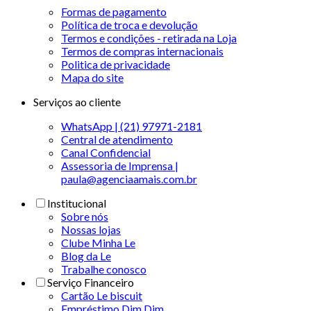
Formas de pagamento
Política de troca e devolução
Termos e condições - retirada na Loja
Termos de compras internacionais
Politica de privacidade
Mapa do site
Serviços ao cliente
WhatsApp | (21) 97971-2181
Central de atendimento
Canal Confidencial
Assessoria de Imprensa |
paula@agenciaamais.com.br
Institucional
Sobre nós
Nossas lojas
Clube Minha Le
Blog da Le
Trabalhe conosco
Serviço Financeiro
Cartão Le biscuit
Empréstimo Dim Dim