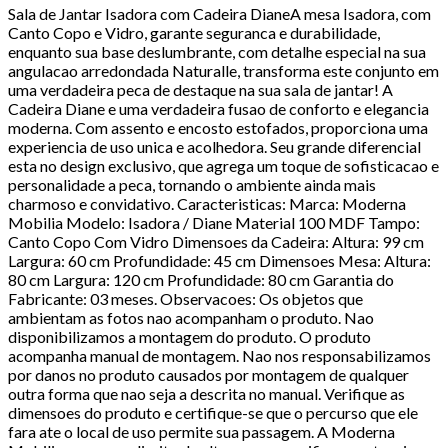
Sala de Jantar Isadora com Cadeira DianeA mesa Isadora, com
Canto Copo e Vidro, garante seguranca e durabilidade,
enquanto sua base deslumbrante, com detalhe especial na sua
angulacao arredondada Naturalle, transforma este conjunto em
uma verdadeira peca de destaque na sua sala de jantar! A
Cadeira Diane e uma verdadeira fusao de conforto e elegancia
moderna. Com assento e encosto estofados, proporciona uma
experiencia de uso unica e acolhedora. Seu grande diferencial
esta no design exclusivo, que agrega um toque de sofisticacao e
personalidade a peca, tornando o ambiente ainda mais
charmoso e convidativo. Caracteristicas: Marca: Moderna
Mobilia Modelo: Isadora / Diane Material 100 MDF Tampo:
Canto Copo Com Vidro Dimensoes da Cadeira: Altura: 99 cm
Largura: 60 cm Profundidade: 45 cm Dimensoes Mesa: Altura:
80 cm Largura: 120 cm Profundidade: 80 cm Garantia do
Fabricante: 03 meses. Observacoes: Os objetos que
ambientam as fotos nao acompanham o produto. Nao
disponibilizamos a montagem do produto. O produto
acompanha manual de montagem. Nao nos responsabilizamos
por danos no produto causados por montagem de qualquer
outra forma que nao seja a descrita no manual. Verifique as
dimensoes do produto e certifique-se que o percurso que ele
fara ate o local de uso permite sua passagem. A Moderna