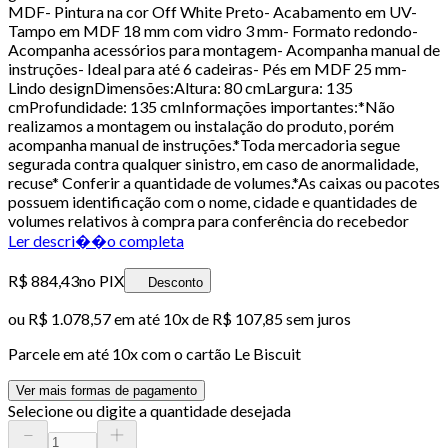
MDF- Pintura na cor Off White Preto- Acabamento em UV-
Tampo em MDF 18 mm com vidro 3 mm- Formato redondo-
Acompanha acessórios para montagem- Acompanha manual de
instruções- Ideal para até 6 cadeiras- Pés em MDF 25 mm-
Lindo designDimensões:Altura: 80 cmLargura: 135
cmProfundidade: 135 cmInformações importantes:*Não
realizamos a montagem ou instalação do produto, porém
acompanha manual de instruções.*Toda mercadoria segue
segurada contra qualquer sinistro, em caso de anormalidade,
recuse* Conferir a quantidade de volumes.*As caixas ou pacotes
possuem identificação com o nome, cidade e quantidades de
volumes relativos à compra para conferência do recebedor
Ler descri��o completa
R$ 884,43
no PIX
Desconto
ou
R$ 1.078,57
em até
10x de R$ 107,85 sem juros
Parcele em até
10
x com o cartão
Le Biscuit
Ver mais formas de pagamento
Selecione ou digite a quantidade desejada