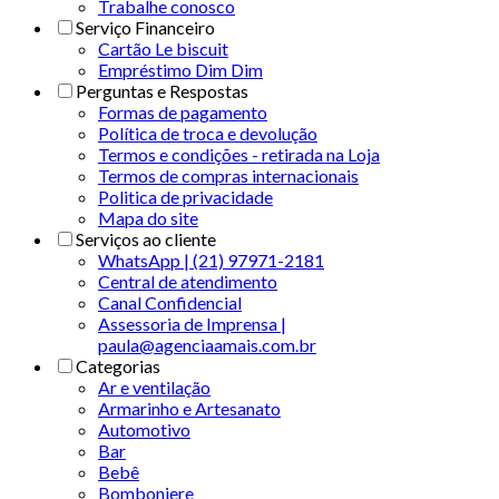
Trabalhe conosco
Serviço Financeiro
Cartão Le biscuit
Empréstimo Dim Dim
Perguntas e Respostas
Formas de pagamento
Política de troca e devolução
Termos e condições - retirada na Loja
Termos de compras internacionais
Politica de privacidade
Mapa do site
Serviços ao cliente
WhatsApp | (21) 97971-2181
Central de atendimento
Canal Confidencial
Assessoria de Imprensa |
paula@agenciaamais.com.br
Categorias
Ar e ventilação
Armarinho e Artesanato
Automotivo
Bar
Bebê
Bomboniere