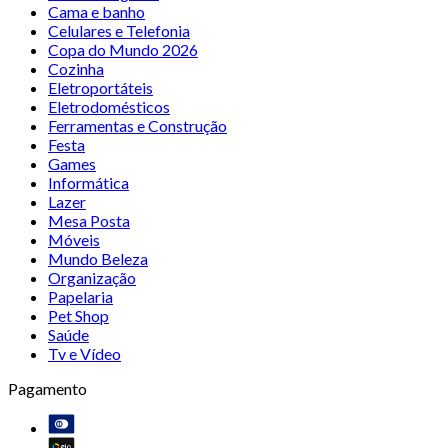
Cama e banho
Celulares e Telefonia
Copa do Mundo 2026
Cozinha
Eletroportáteis
Eletrodomésticos
Ferramentas e Construção
Festa
Games
Informática
Lazer
Mesa Posta
Móveis
Mundo Beleza
Organização
Papelaria
Pet Shop
Saúde
Tv e Vídeo
Pagamento