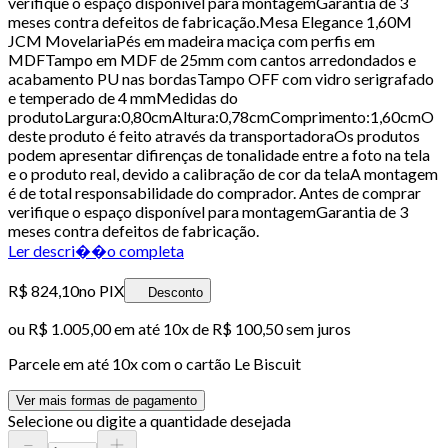
verifique o espaço disponível para montagemGarantia de 3
meses contra defeitos de fabricação.Mesa Elegance 1,60M
JCM MovelariaPés em madeira maciça com perfis em
MDFTampo em MDF de 25mm com cantos arredondados e
acabamento PU nas bordasTampo OFF com vidro serigrafado
e temperado de 4 mmMedidas do
produtoLargura:0,80cmAltura:0,78cmComprimento:1,60cmO
deste produto é feito através da transportadoraOs produtos
podem apresentar difirenças de tonalidade entre a foto na tela
e o produto real, devido a calibração de cor da telaA montagem
é de total responsabilidade do comprador. Antes de comprar
verifique o espaço disponível para montagemGarantia de 3
meses contra defeitos de fabricação.
Ler descri��o completa
R$ 824,10
no PIX
Desconto
ou
R$ 1.005,00
em até
10x de R$ 100,50 sem juros
Parcele em até
10
x com o cartão
Le Biscuit
Ver mais formas de pagamento
Selecione ou digite a quantidade desejada