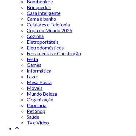
Bomboniere
Brinquedos
Casa Inteligente
Cama e banho
Celulares e Telefonia
Copa do Mundo 2026
Cozinha
Eletroportáteis
Eletrodomésticos
Ferramentas e Construção
Festa
Games
Informática
Lazer
Mesa Posta
Móveis
Mundo Beleza
Organização
Papelaria
Pet Shop
Saúde
Tv e Vídeo