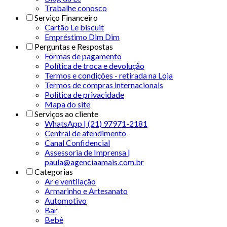
Trabalhe conosco
Serviço Financeiro
Cartão Le biscuit
Empréstimo Dim Dim
Perguntas e Respostas
Formas de pagamento
Política de troca e devolução
Termos e condições - retirada na Loja
Termos de compras internacionais
Politica de privacidade
Mapa do site
Serviços ao cliente
WhatsApp | (21) 97971-2181
Central de atendimento
Canal Confidencial
Assessoria de Imprensa |
paula@agenciaamais.com.br
Categorias
Ar e ventilação
Armarinho e Artesanato
Automotivo
Bar
Bebê