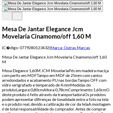
Mesa De Jantar Elegance Jcm
Movelaria Cinamomo/off 1,60 M
(C�digo:
0779280123432
)
Marca:
Outras Marcas
Mesa De Jantar Elegance Jcm Movelaria Cinamomo/off 1,60
M
Mesa Elegance 1,60M JCM MovelariaPés em madeira maciça
com perfis em MDFTampo em MDF de 25mm com cantos
arredondados e acabamento PU nas bordasTampo OFF com
vidro serigrafado e temperado de 4 mmMedidas do
produtoLargura:0,80cmAltura:0,78cmComprimento:1,60cmO
deste produto é feito através da transportadoraOs produtos
podem apresentar difirenças de tonalidade entre a foto na tela
e o produto real, devido a calibração de cor da telaA montagem
é de total responsabilidade do comprador. Antes de comprar