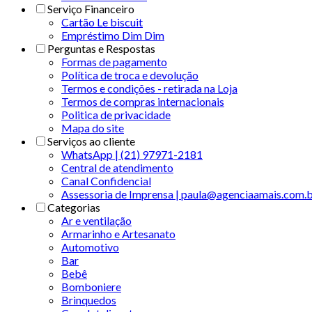
Serviço Financeiro
Cartão Le biscuit
Empréstimo Dim Dim
Perguntas e Respostas
Formas de pagamento
Política de troca e devolução
Termos e condições - retirada na Loja
Termos de compras internacionais
Politica de privacidade
Mapa do site
Serviços ao cliente
WhatsApp | (21) 97971-2181
Central de atendimento
Canal Confidencial
Assessoria de Imprensa | paula@agenciaamais.com.
Categorias
Ar e ventilação
Armarinho e Artesanato
Automotivo
Bar
Bebê
Bomboniere
Brinquedos