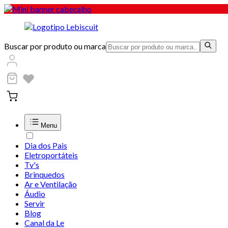
Buscar por produto ou marca
Menu
Dia dos Pais
Eletroportáteis
Tv's
Brinquedos
Ar e Ventilação
Áudio
Servir
Blog
Canal da Le