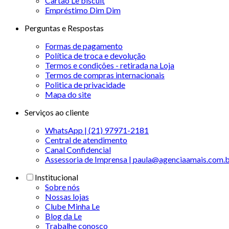
Cartão Le biscuit
Empréstimo Dim Dim
Perguntas e Respostas
Formas de pagamento
Política de troca e devolução
Termos e condições - retirada na Loja
Termos de compras internacionais
Politica de privacidade
Mapa do site
Serviços ao cliente
WhatsApp | (21) 97971-2181
Central de atendimento
Canal Confidencial
Assessoria de Imprensa | paula@agenciaamais.com.
Institucional
Sobre nós
Nossas lojas
Clube Minha Le
Blog da Le
Trabalhe conosco