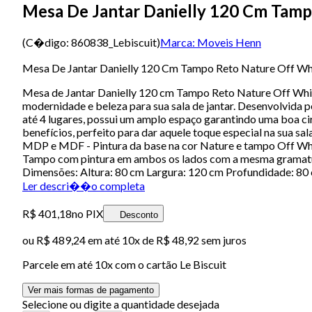
Mesa De Jantar Danielly 120 Cm Tamp
(C�digo:
860838_Lebiscuit
)
Marca:
Moveis Henn
Mesa De Jantar Danielly 120 Cm Tampo Reto Nature Off Wh
Mesa de Jantar Danielly 120 cm Tampo Reto Nature Off White
modernidade e beleza para sua sala de jantar. Desenvolvida 
até 4 lugares, possui um amplo espaço garantindo uma boa ci
benefícios, perfeito para dar aquele toque especial na sua sa
MDP e MDF - Pintura da base na cor Nature e tampo Off Whi
Tampo com pintura em ambos os lados com a mesma gramatura
Dimensões: Altura: 80 cm Largura: 120 cm Profundidade: 8
Ler descri��o completa
R$ 401,18
no PIX
Desconto
ou
R$ 489,24
em até
10x de R$ 48,92 sem juros
Parcele em até
10
x com o cartão
Le Biscuit
Ver mais formas de pagamento
Selecione ou digite a quantidade desejada