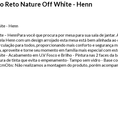
o Reto Nature Off White - Henn
ite - Henn
 – HennPara você que procura por mesa para sua sala de jantar.
pela Henn com um design arrojado esta mesa está bem alinhada ao
rculação para todos, proporcionando mais conforto e segurança ma
la, aproveite e torne seu momento em família mais especial com es
te - Acabamento em U.V Fosco e Brilho - Pintura nas 2 faces da
 de tinta que evita o empenamento- Tampo sem vidro - Base com 
0 cmObs: Não realizamos a montagem do produto, porém acompanh