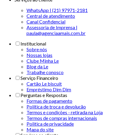
WhatsApp | (21) 97971-2181
Central de atendimento
Canal Confidencial
Assessoria de Imprensa |
paula@agenciaamais.com.br
Institucional
Sobre nós
Nossas lojas
Clube Minha Le
Blog da Le
Trabalhe conosco
Serviço Financeiro
Cartão Le biscuit
Empréstimo Dim Dim
Perguntas e Respostas
Formas de pagamento
Política de troca e devolução
Termos e condições - retirada na Loja
Termos de compras internacionais
Politica de privacidade
Mapa do site