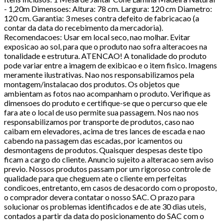
- 1,20m Dimensoes: Altura: 78 cm. Largura: 120 cm Diametro:
120 cm. Garantia: 3 meses contra defeito de fabricacao (a
contar da data do recebimento da mercadoria).
Recomendacoes: Usar em local seco, nao molhar. Evitar
exposicao ao sol, para que o produto nao sofra alteracoes na
tonalidade e estrutura. ATENCAO! A tonalidade do produto
pode variar entre a imagem de exibicao e o item fisico. Imagens
meramente ilustrativas. Nao nos responsabilizamos pela
montagem/instalacao dos produtos. Os objetos que
ambientam as fotos nao acompanham o produto. Verifique as
dimensoes do produto e certifique-se que o percurso que ele
fara ate o local de uso permite sua passagem. Nos nao nos
responsabilizamos por transporte de produtos, caso nao
caibam em elevadores, acima de tres lances de escada e nao
cabendo na passagem das escadas, por icamentos ou
desmontagens de produtos. Quaisquer despesas deste tipo
ficam a cargo do cliente. Anuncio sujeito a alteracao sem aviso
previo. Nossos produtos passam por um rigoroso controle de
qualidade para que cheguem ate o cliente em perfeitas
condicoes, entretanto, em casos de desacordo com o proposto,
o comprador devera contatar o nosso SAC. O prazo para
solucionar os problemas identificados e de ate 30 dias uteis,
contados a partir da data do posicionamento do SAC com o