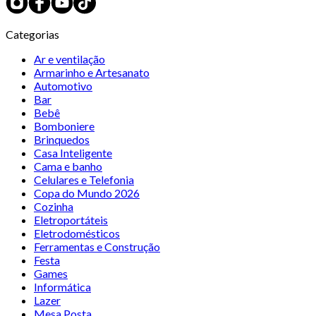
Categorias
Ar e ventilação
Armarinho e Artesanato
Automotivo
Bar
Bebê
Bomboniere
Brinquedos
Casa Inteligente
Cama e banho
Celulares e Telefonia
Copa do Mundo 2026
Cozinha
Eletroportáteis
Eletrodomésticos
Ferramentas e Construção
Festa
Games
Informática
Lazer
Mesa Posta