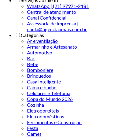
Serviços ao cliente
WhatsApp | (21) 97971-2181
Central de atendimento
Canal Confidencial
Assessoria de Imprensa |
paula@agenciaamais.com.br
Categorias
Ar e ventilação
Armarinho e Artesanato
Automotivo
Bar
Bebê
Bomboniere
Brinquedos
Casa Inteligente
Cama e banho
Celulares e Telefonia
Copa do Mundo 2026
Cozinha
Eletroportáteis
Eletrodomésticos
Ferramentas e Construção
Festa
Games