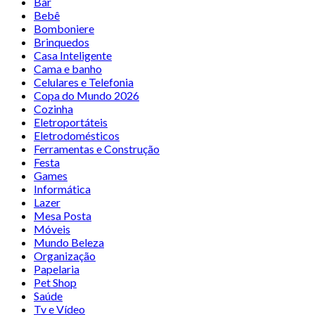
Bar
Bebê
Bomboniere
Brinquedos
Casa Inteligente
Cama e banho
Celulares e Telefonia
Copa do Mundo 2026
Cozinha
Eletroportáteis
Eletrodomésticos
Ferramentas e Construção
Festa
Games
Informática
Lazer
Mesa Posta
Móveis
Mundo Beleza
Organização
Papelaria
Pet Shop
Saúde
Tv e Vídeo