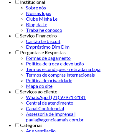
Institucional
Sobre nós
Nossas lojas
Clube Minha Le
Blog da Le
Trabalhe conosco
Serviço Financeiro
Cartão Le biscuit
Empréstimo Dim Dim
Perguntas e Respostas
Formas de pagamento
Política de troca e devolução
Termos e condições - retirada na Loja
Termos de compras internacionais
Politica de privacidade
Mapa do site
Serviços ao cliente
WhatsApp | (21) 97971-2181
Central de atendimento
Canal Confidencial
Assessoria de Imprensa |
paula@agenciaamais.com.br
Categorias
Ar e ventilação