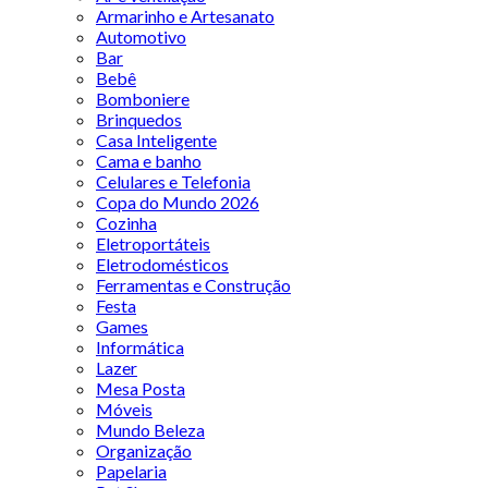
Armarinho e Artesanato
Automotivo
Bar
Bebê
Bomboniere
Brinquedos
Casa Inteligente
Cama e banho
Celulares e Telefonia
Copa do Mundo 2026
Cozinha
Eletroportáteis
Eletrodomésticos
Ferramentas e Construção
Festa
Games
Informática
Lazer
Mesa Posta
Móveis
Mundo Beleza
Organização
Papelaria