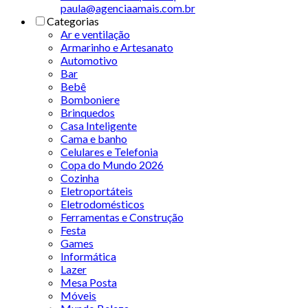
paula@agenciaamais.com.br
Categorias
Ar e ventilação
Armarinho e Artesanato
Automotivo
Bar
Bebê
Bomboniere
Brinquedos
Casa Inteligente
Cama e banho
Celulares e Telefonia
Copa do Mundo 2026
Cozinha
Eletroportáteis
Eletrodomésticos
Ferramentas e Construção
Festa
Games
Informática
Lazer
Mesa Posta
Móveis