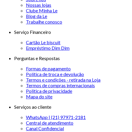
Nossas lojas
Clube Minha Le
Blog da Le
Trabalhe conosco
Serviço Financeiro
Cartão Le biscuit
Empréstimo Dim Dim
Perguntas e Respostas
Formas de pagamento
Política de troca e devolução
Termos e condições - retirada na Loja
Termos de compras internacionais
Politica de privacidade
Mapa do site
Serviços ao cliente
WhatsApp | (21) 97971-2181
Central de atendimento
Canal Confidencial