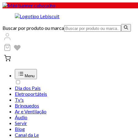
Buscar por produto ou marca
Menu
Dia dos Pais
Eletroportáteis
Tv's
Brinquedos
Ar e Ventilação
Áudio
Servir
Blog
Canal da Le