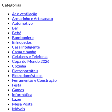
Categorias
Ar e ventilação
Armarinho e Artesanato
Automotivo
Bar
Bebê
Bomboniere
Brinquedos
Casa Inteligente
Cama e banho
Celulares e Telefonia
Copa do Mundo 2026
Cozinha
Eletroportáteis
Eletrodomésticos
Ferramentas e Construção
Festa
Games
Informática
Lazer
Mesa Posta
Móveis