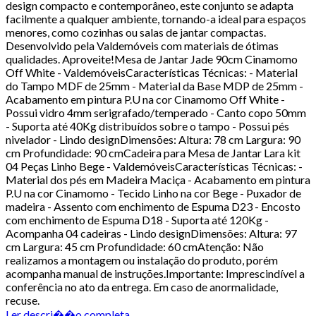
design compacto e contemporâneo, este conjunto se adapta
facilmente a qualquer ambiente, tornando-a ideal para espaços
menores, como cozinhas ou salas de jantar compactas.
Desenvolvido pela Valdemóveis com materiais de ótimas
qualidades. Aproveite!Mesa de Jantar Jade 90cm Cinamomo
Off White - ValdemóveisCaracterísticas Técnicas: - Material
do Tampo MDF de 25mm - Material da Base MDP de 25mm -
Acabamento em pintura P.U na cor Cinamomo Off White -
Possui vidro 4mm serigrafado/temperado - Canto copo 50mm
- Suporta até 40Kg distribuídos sobre o tampo - Possui pés
nivelador - Lindo designDimensões: Altura: 78 cm Largura: 90
cm Profundidade: 90 cmCadeira para Mesa de Jantar Lara kit
04 Peças Linho Bege - ValdemóveisCaracterísticas Técnicas: -
Material dos pés em Madeira Maciça - Acabamento em pintura
P.U na cor Cinamomo - Tecido Linho na cor Bege - Puxador de
madeira - Assento com enchimento de Espuma D23 - Encosto
com enchimento de Espuma D18 - Suporta até 120Kg -
Acompanha 04 cadeiras - Lindo designDimensões: Altura: 97
cm Largura: 45 cm Profundidade: 60 cmAtenção: Não
realizamos a montagem ou instalação do produto, porém
acompanha manual de instruções.Importante: Imprescindível a
conferência no ato da entrega. Em caso de anormalidade,
recuse.
Ler descri��o completa