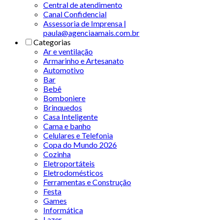
Central de atendimento
Canal Confidencial
Assessoria de Imprensa |
paula@agenciaamais.com.br
Categorias
Ar e ventilação
Armarinho e Artesanato
Automotivo
Bar
Bebê
Bomboniere
Brinquedos
Casa Inteligente
Cama e banho
Celulares e Telefonia
Copa do Mundo 2026
Cozinha
Eletroportáteis
Eletrodomésticos
Ferramentas e Construção
Festa
Games
Informática
Lazer