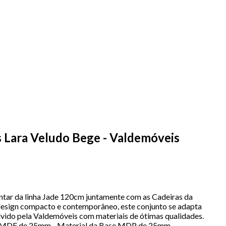
Lara Veludo Bege - Valdemóveis
ar da linha Jade 120cm juntamente com as Cadeiras da
m design compacto e contemporâneo, este conjunto se adapta
lvido pela Valdemóveis com materiais de ótimas qualidades.
po MDF de 25mm - Material da Base MDP de 25mm -