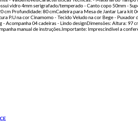
sui vidro 4mm serigrafado/temperado - Canto copo 50mm - Supor
120 cm Profundidade: 80 cmCadeira para Mesa de Jantar Lara kit 0
ura P.U na cor Cinamomo - Tecido Veludo na cor Bege - Puxador
 - Acompanha 04 cadeiras - Lindo designDimensões: Altura: 97 
panha manual de instruções.Importante: Imprescindível a conferên
CE