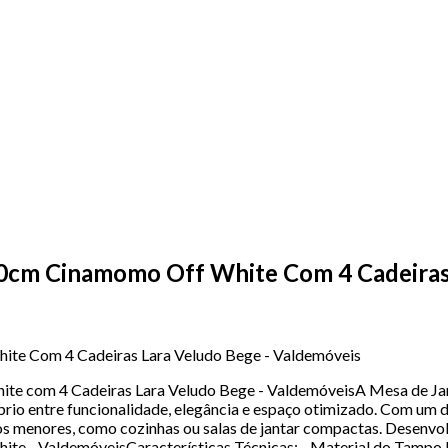
0cm Cinamomo Off White Com 4 Cadeiras 
te Com 4 Cadeiras Lara Veludo Bege - Valdemóveis
 com 4 Cadeiras Lara Veludo Bege - ValdemóveisA Mesa de Jant
líbrio entre funcionalidade, elegância e espaço otimizado. Com u
os menores, como cozinhas ou salas de jantar compactas. Desenvo
te - ValdemóveisCaracterísticas Técnicas: - Material do Tam