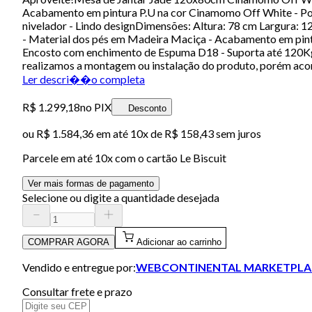
Acabamento em pintura P.U na cor Cinamomo Off White - Pos
nivelador - Lindo designDimensões: Altura: 78 cm Largura: 
- Material dos pés em Madeira Maciça - Acabamento em pint
Encosto com enchimento de Espuma D18 - Suporta até 120Kg
realizamos a montagem ou instalação do produto, porém acom
Ler descri��o completa
R$ 1.299,18
no PIX
Desconto
ou
R$ 1.584,36
em até
10x de R$ 158,43 sem juros
Parcele em até
10
x com o cartão
Le Biscuit
Ver mais formas de pagamento
Selecione ou digite a quantidade desejada
COMPRAR AGORA
Adicionar ao carrinho
Vendido e entregue por:
WEBCONTINENTAL MARKETPLA
Consultar frete e prazo