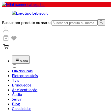
Buscar por produto ou marca
Menu
Dia dos Pais
Eletroportáteis
Tv's
Brinquedos
Ar e Ventilação
Áudio
Servir
Blog
Canal da Le