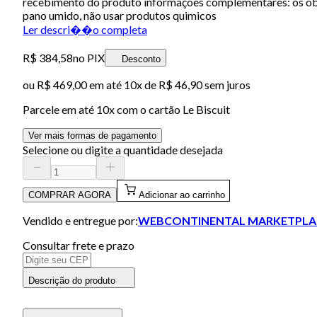
recebimento do produto informações complementares: os ob
pano umido, não usar produtos quimicos
Ler descri��o completa
R$ 384,58
no PIX
Desconto
ou
R$ 469,00
em até
10x de R$ 46,90 sem juros
Parcele em até
10
x com o cartão
Le Biscuit
Ver mais formas de pagamento
Selecione ou digite a quantidade desejada
COMPRAR AGORA
Adicionar ao carrinho
Vendido e entregue por:
WEBCONTINENTAL MARKETPLA
Consultar frete e prazo
Descrição do produto