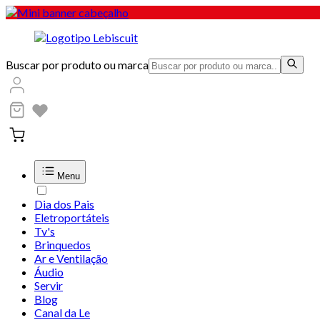
Buscar por produto ou marca
Menu
Dia dos Pais
Eletroportáteis
Tv's
Brinquedos
Ar e Ventilação
Áudio
Servir
Blog
Canal da Le