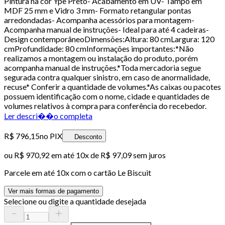
Pintura na cor Ype Preto- Acabamento em UV- Tampo em
MDF 25 mm e Vidro 3 mm- Formato retangular pontas
arredondadas- Acompanha acessórios para montagem-
Acompanha manual de instruções- Ideal para até 4 cadeiras-
Design contemporâneoDimensões:Altura: 80 cmLargura: 120
cmProfundidade: 80 cmInformações importantes:*Não
realizamos a montagem ou instalação do produto, porém
acompanha manual de instruções.*Toda mercadoria segue
segurada contra qualquer sinistro, em caso de anormalidade,
recuse* Conferir a quantidade de volumes.*As caixas ou pacotes
possuem identificação com o nome, cidade e quantidades de
volumes relativos à compra para conferência do recebedor.
Ler descri��o completa
R$ 796,15
no PIX
Desconto
ou
R$ 970,92
em até
10x de R$ 97,09 sem juros
Parcele em até
10
x com o cartão
Le Biscuit
Ver mais formas de pagamento
Selecione ou digite a quantidade desejada