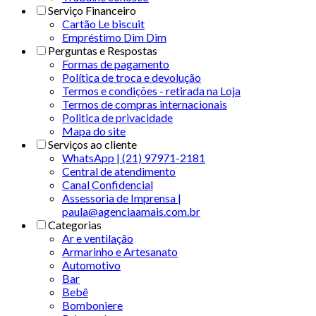
Serviço Financeiro
Cartão Le biscuit
Empréstimo Dim Dim
Perguntas e Respostas
Formas de pagamento
Política de troca e devolução
Termos e condições - retirada na Loja
Termos de compras internacionais
Politica de privacidade
Mapa do site
Serviços ao cliente
WhatsApp | (21) 97971-2181
Central de atendimento
Canal Confidencial
Assessoria de Imprensa |
paula@agenciaamais.com.br
Categorias
Ar e ventilação
Armarinho e Artesanato
Automotivo
Bar
Bebê
Bomboniere