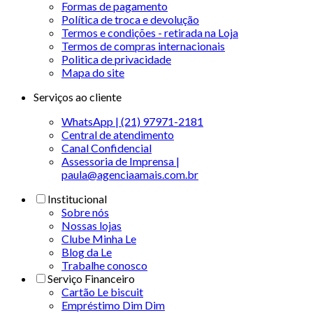
Formas de pagamento
Política de troca e devolução
Termos e condições - retirada na Loja
Termos de compras internacionais
Politica de privacidade
Mapa do site
Serviços ao cliente
WhatsApp | (21) 97971-2181
Central de atendimento
Canal Confidencial
Assessoria de Imprensa |
paula@agenciaamais.com.br
Institucional
Sobre nós
Nossas lojas
Clube Minha Le
Blog da Le
Trabalhe conosco
Serviço Financeiro
Cartão Le biscuit
Empréstimo Dim Dim