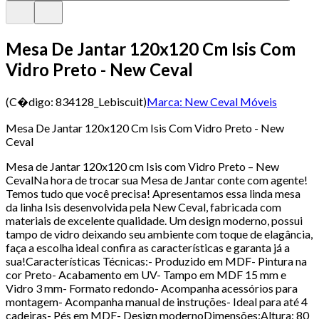
Mesa De Jantar 120x120 Cm Isis Com
Vidro Preto - New Ceval
(C�digo:
834128_Lebiscuit
)
Marca:
New Ceval Móveis
Mesa De Jantar 120x120 Cm Isis Com Vidro Preto - New
Ceval
Mesa de Jantar 120x120 cm Isis com Vidro Preto – New
CevalNa hora de trocar sua Mesa de Jantar conte com agente!
Temos tudo que você precisa! Apresentamos essa linda mesa
da linha Isis desenvolvida pela New Ceval, fabricada com
materiais de excelente qualidade. Um design moderno, possui
tampo de vidro deixando seu ambiente com toque de elagância,
faça a escolha ideal confira as características e garanta já a
sua!Características Técnicas:- Produzido em MDF- Pintura na
cor Preto- Acabamento em UV- Tampo em MDF 15 mm e
Vidro 3 mm- Formato redondo- Acompanha acessórios para
montagem- Acompanha manual de instruções- Ideal para até 4
cadeiras- Pés em MDF- Design modernoDimensões:Altura: 80