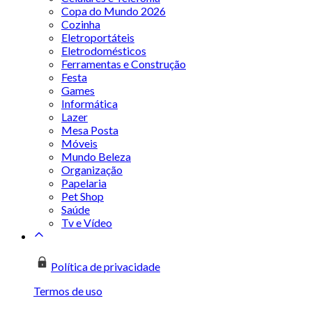
Copa do Mundo 2026
Cozinha
Eletroportáteis
Eletrodomésticos
Ferramentas e Construção
Festa
Games
Informática
Lazer
Mesa Posta
Móveis
Mundo Beleza
Organização
Papelaria
Pet Shop
Saúde
Tv e Vídeo
Política de privacidade
Termos de uso