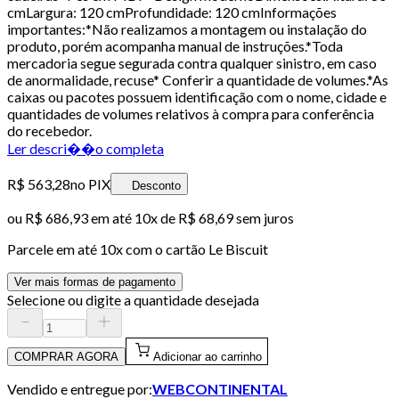
cmLargura: 120 cmProfundidade: 120 cmInformações
importantes:*Não realizamos a montagem ou instalação do
produto, porém acompanha manual de instruções.*Toda
mercadoria segue segurada contra qualquer sinistro, em caso
de anormalidade, recuse* Conferir a quantidade de volumes.*As
caixas ou pacotes possuem identificação com o nome, cidade e
quantidades de volumes relativos à compra para conferência
do recebedor.
Ler descri��o completa
R$ 563,28
no PIX
Desconto
ou
R$ 686,93
em até
10x de R$ 68,69 sem juros
Parcele em até
10
x com o cartão
Le Biscuit
Ver mais formas de pagamento
Selecione ou digite a quantidade desejada
COMPRAR AGORA
Adicionar ao carrinho
Vendido e entregue por:
WEBCONTINENTAL