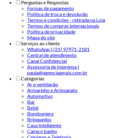
Perguntas e Respostas
Formas de pagamento
Política de troca e devolução
Termos e condições - retirada na Loja
Termos de compras internacionais
Politica de privacidade
Mapa do site
Serviços ao cliente
WhatsApp | (21) 97971-2181
Central de atendimento
Canal Confidencial
Assessoria de Imprensa |
paula@agenciaamais.com.br
Categorias
Ar e ventilação
Armarinho e Artesanato
Automotivo
Bar
Bebê
Bomboniere
Brinquedos
Casa Inteligente
Cama e banho
Celulares e Telefonia