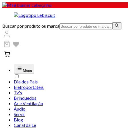
Buscar por produto ou marca
Menu
Dia dos Pais
Eletroportáteis
Tv's
Brinquedos
Ar e Ventilação
Áudio
Servir
Blog
Canal da Le