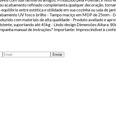
l. Seu acabamento refinado complementa qualquer decoração, torna
equilíbrio entre estética e utilidade em sua cozinha ou sala de jant
Acabamento UV fosco brilho - Tampo maciço em MDP de 25mm - De
roduzido com materiais de alta qualidade - Produto avaliado e apro
stente, suportando até 45kg - Lindo design Dimensões:Altura: 
anha manual de instruções.* Importante: Imprescindível à confer
Enviar