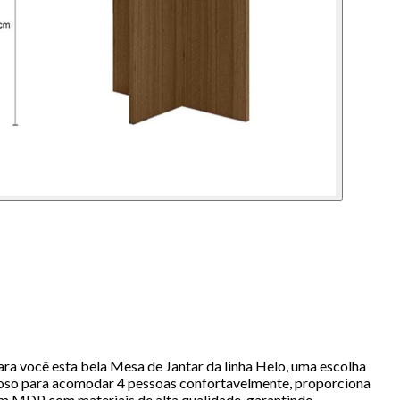
a você esta bela Mesa de Jantar da linha Helo, uma escolha
eroso para acomodar 4 pessoas confortavelmente, proporciona
m MDP com materiais de alta qualidade, garantindo