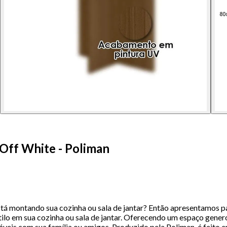
Off White - Poliman
 montando sua cozinha ou sala de jantar? Então apresentamos par
stilo em sua cozinha ou sala de jantar. Oferecendo um espaço gen
is com sua família ou amigos. Produzido pela Poliman, é feito e