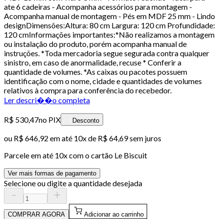
ate 6 cadeiras - Acompanha acessórios para montagem -
Acompanha manual de montagem - Pés em MDF 25 mm - Lindo
designDimensões:Altura: 80 cm Largura: 120 cm Profundidade:
120 cmInformações importantes:*Não realizamos a montagem
ou instalação do produto, porém acompanha manual de
instruções. *Toda mercadoria segue segurada contra qualquer
sinistro, em caso de anormalidade, recuse * Conferir a
quantidade de volumes. *As caixas ou pacotes possuem
identificação com o nome, cidade e quantidades de volumes
relativos à compra para conferência do recebedor.
Ler descri��o completa
R$ 530,47
no PIX
Desconto
ou
R$ 646,92
em até
10x de R$ 64,69 sem juros
Parcele em até
10
x com o cartão
Le Biscuit
Ver mais formas de pagamento
Selecione ou digite a quantidade desejada
COMPRAR AGORA
Adicionar ao carrinho