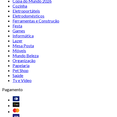
Copa do Mundo 2026
Cozinha
Eletroportáteis
Eletrodomésticos
Ferramentas e Construção
Festa
Games
Informática
Lazer
Mesa Posta
Móveis
Mundo Beleza
Organização
Papelaria
Pet Shop
Saúde
Tv e Vídeo
Pagamento