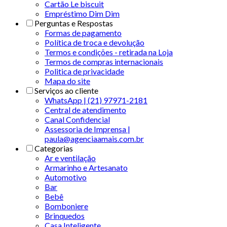
Cartão Le biscuit
Empréstimo Dim Dim
Perguntas e Respostas
Formas de pagamento
Política de troca e devolução
Termos e condições - retirada na Loja
Termos de compras internacionais
Politica de privacidade
Mapa do site
Serviços ao cliente
WhatsApp | (21) 97971-2181
Central de atendimento
Canal Confidencial
Assessoria de Imprensa |
paula@agenciaamais.com.br
Categorias
Ar e ventilação
Armarinho e Artesanato
Automotivo
Bar
Bebê
Bomboniere
Brinquedos
Casa Inteligente