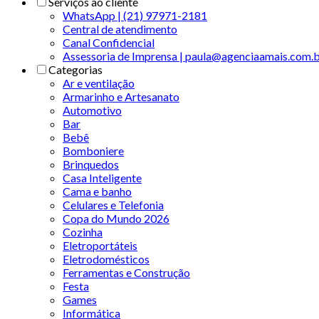
Serviços ao cliente
WhatsApp | (21) 97971-2181
Central de atendimento
Canal Confidencial
Assessoria de Imprensa | paula@agenciaamais.com.
Categorias
Ar e ventilação
Armarinho e Artesanato
Automotivo
Bar
Bebê
Bomboniere
Brinquedos
Casa Inteligente
Cama e banho
Celulares e Telefonia
Copa do Mundo 2026
Cozinha
Eletroportáteis
Eletrodomésticos
Ferramentas e Construção
Festa
Games
Informática