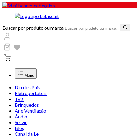
Buscar por produto ou marca
Menu
Dia dos Pais
Eletroportáteis
Tv's
Brinquedos
Ar e Ventilação
Áudio
Servir
Blog
Canal da Le