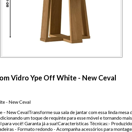
om Vidro Ype Off White - New Ceval
te - New Ceval
– New CevalTransforme sua sala de jantar com essa linda mesa da
ionando um toque de requinte para esse móvel e tornando mais fá
deal para você! Garanta já a sua!Características Técnicas:- Produ
cadeiras - Formato redondo - Acompanha acessórios para monta