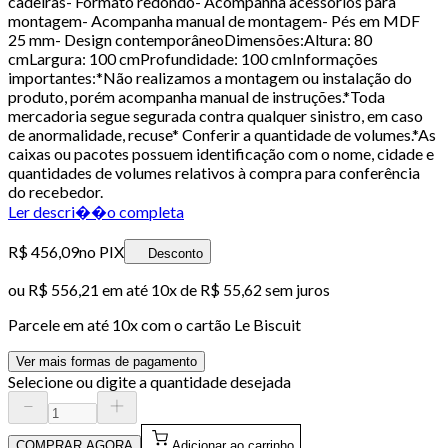
cadeiras- Formato redondo- Acompanha acessórios para
montagem- Acompanha manual de montagem- Pés em MDF
25 mm- Design contemporâneoDimensões:Altura: 80
cmLargura: 100 cmProfundidade: 100 cmInformações
importantes:*Não realizamos a montagem ou instalação do
produto, porém acompanha manual de instruções.*Toda
mercadoria segue segurada contra qualquer sinistro, em caso
de anormalidade, recuse* Conferir a quantidade de volumes.*As
caixas ou pacotes possuem identificação com o nome, cidade e
quantidades de volumes relativos à compra para conferência
do recebedor.
Ler descri��o completa
R$ 456,09
no PIX
Desconto
ou
R$ 556,21
em até
10x de R$ 55,62 sem juros
Parcele em até
10
x com o cartão
Le Biscuit
Ver mais formas de pagamento
Selecione ou digite a quantidade desejada
COMPRAR AGORA
Adicionar ao carrinho