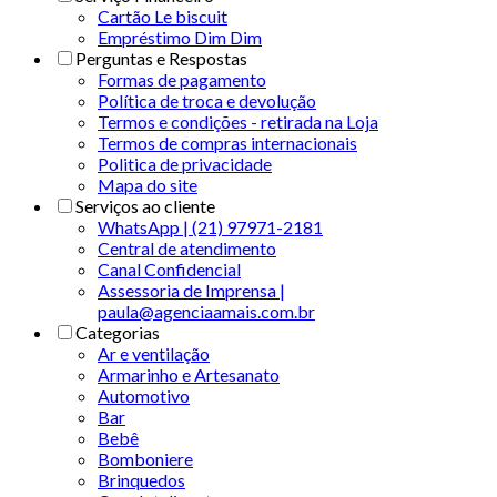
Cartão Le biscuit
Empréstimo Dim Dim
Perguntas e Respostas
Formas de pagamento
Política de troca e devolução
Termos e condições - retirada na Loja
Termos de compras internacionais
Politica de privacidade
Mapa do site
Serviços ao cliente
WhatsApp | (21) 97971-2181
Central de atendimento
Canal Confidencial
Assessoria de Imprensa |
paula@agenciaamais.com.br
Categorias
Ar e ventilação
Armarinho e Artesanato
Automotivo
Bar
Bebê
Bomboniere
Brinquedos