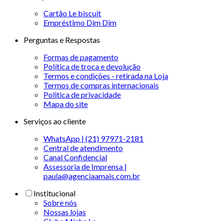
Cartão Le biscuit
Empréstimo Dim Dim
Perguntas e Respostas
Formas de pagamento
Política de troca e devolução
Termos e condições - retirada na Loja
Termos de compras internacionais
Politica de privacidade
Mapa do site
Serviços ao cliente
WhatsApp | (21) 97971-2181
Central de atendimento
Canal Confidencial
Assessoria de Imprensa |
paula@agenciaamais.com.br
Institucional
Sobre nós
Nossas lojas