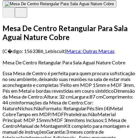
Mesa De Centro Retangular Para Sala
Aguai Nature Cobre
(C�digo:
1563386_Lebiscuit
)
Marca:
Outras Marcas
Mesa De Centro Retangular Para Sala Aguai Nature Cobre
Essa Mesa de Centro é perfeita para quem procura sofisticação
no seu ambiente, deixando suas reuniões na sala de estar mais
aconchegante e completas !Feito em MDP 15mm e MDF 3mm.
Pés em Metal e bordas revestidas em couro sintéticoDimensão
da Mesa de Centro:Altura: 32 cmLargura:87 cmComprimento:
44 cmInformações da Mesa de Centro:Cor:
NatureNichos:NãoFormato: RetangularPés:Sim (4)Metal
CobreTampo em MDP/MDFPrateleiras:NãoMaterial
Principal: MDP 15mm/MDF 3mmItens Inclusos:1 Mesa de
CentroManual de MontagemKit completo para montagem e
manual de instruçõesGarantia:3 meses contra de
fabricaçãoInformações Adicionais:- Fotos meramente