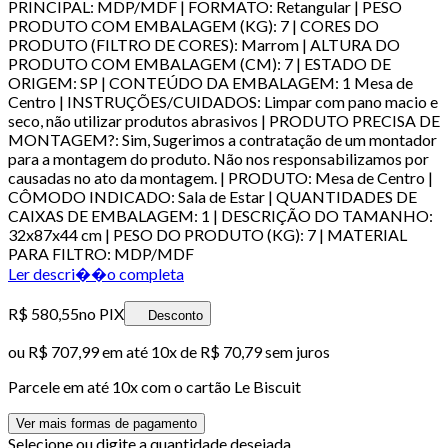
PRINCIPAL: MDP/MDF | FORMATO: Retangular | PESO
PRODUTO COM EMBALAGEM (KG): 7 | CORES DO
PRODUTO (FILTRO DE CORES): Marrom | ALTURA DO
PRODUTO COM EMBALAGEM (CM): 7 | ESTADO DE
ORIGEM: SP | CONTEÚDO DA EMBALAGEM: 1 Mesa de
Centro | INSTRUÇÕES/CUIDADOS: Limpar com pano macio e
seco, não utilizar produtos abrasivos | PRODUTO PRECISA DE
MONTAGEM?: Sim, Sugerimos a contratação de um montador
para a montagem do produto. Não nos responsabilizamos por
causadas no ato da montagem. | PRODUTO: Mesa de Centro |
CÔMODO INDICADO: Sala de Estar | QUANTIDADES DE
CAIXAS DE EMBALAGEM: 1 | DESCRIÇÃO DO TAMANHO:
32x87x44 cm | PESO DO PRODUTO (KG): 7 | MATERIAL
PARA FILTRO: MDP/MDF
Ler descri��o completa
R$ 580,55
no PIX
Desconto
ou
R$ 707,99
em até
10x de R$ 70,79 sem juros
Parcele em até
10
x com o cartão
Le Biscuit
Ver mais formas de pagamento
Selecione ou digite a quantidade desejada