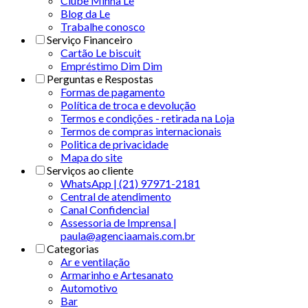
Clube Minha Le
Blog da Le
Trabalhe conosco
Serviço Financeiro
Cartão Le biscuit
Empréstimo Dim Dim
Perguntas e Respostas
Formas de pagamento
Política de troca e devolução
Termos e condições - retirada na Loja
Termos de compras internacionais
Politica de privacidade
Mapa do site
Serviços ao cliente
WhatsApp | (21) 97971-2181
Central de atendimento
Canal Confidencial
Assessoria de Imprensa |
paula@agenciaamais.com.br
Categorias
Ar e ventilação
Armarinho e Artesanato
Automotivo
Bar