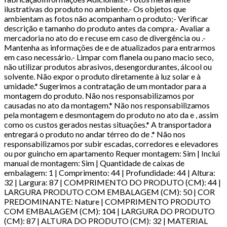
ilustrativas do produto no ambiente.- Os objetos que
ambientam as fotos não acompanham o produto;- Verificar
descrição e tamanho do produto antes da compra.- Avaliar a
mercadoria no ato do e recuse em caso de divergência ou .-
Mantenha as informações de e de atualizados para entrarmos
em caso necessário.- Limpar com flanela ou pano macio seco,
não utilizar produtos abrasivos, desengordurantes, álcool ou
solvente. Não expor o produto diretamente à luz solar e à
umidade.* Sugerimos a contratação de um montador para a
montagem do produto. Não nos responsabilizamos por
causadas no ato da montagem.* Não nos responsabilizamos
pela montagem e desmontagem do produto no ato da e , assim
como os custos gerados nestas situações.* A transportadora
entregará o produto no andar térreo do de .* Não nos
responsabilizamos por subir escadas, corredores e elevadores
ou por guincho em apartamento Requer montagem: Sim | Inclui
manual de montagem: Sim | Quantidade de caixas de
embalagem: 1 | Comprimento: 44 | Profundidade: 44 | Altura:
32 | Largura: 87 | COMPRIMENTO DO PRODUTO (CM): 44 |
LARGURA PRODUTO COM EMBALAGEM (CM): 50 | COR
PREDOMINANTE: Nature | COMPRIMENTO PRODUTO
COM EMBALAGEM (CM): 104 | LARGURA DO PRODUTO
(CM): 87 | ALTURA DO PRODUTO (CM): 32 | MATERIAL