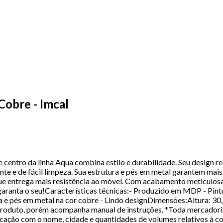
obre - Imcal
centro da linha Aqua combina estilo e durabilidade. Seu design 
nte e de fácil limpeza. Sua estrutura e pés em metal garantem mais
ue entrega mais resistência ao móvel. Com acabamento meticulo
e garanta o seu!Características técnicas:- Produzido em MDP - Pi
tura e pés em metal na cor cobre - Lindo designDimensões:Altura: 
roduto, porém acompanha manual de instruções. *Toda mercadoria 
icação com o nome, cidade e quantidades de volumes relativos à 