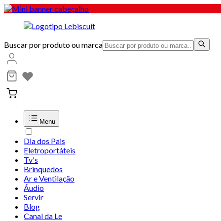
Buscar por produto ou marca
Menu
Dia dos Pais
Eletroportáteis
Tv's
Brinquedos
Ar e Ventilação
Áudio
Servir
Blog
Canal da Le